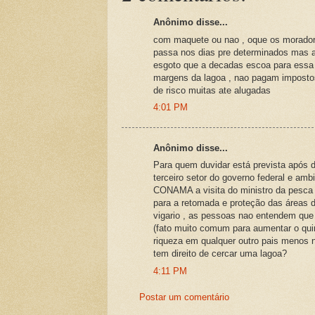
Anônimo disse...
com maquete ou nao , oque os morador
passa nos dias pre determinados mas a
esgoto que a decadas escoa para essa 
margens da lagoa , nao pagam imposto
de risco muitas ate alugadas
4:01 PM
Anônimo disse...
Para quem duvidar está prevista após 
terceiro setor do governo federal e am
CONAMA a visita do ministro da pesca 
para a retomada e proteção das áreas d
vigario , as pessoas nao entendem que
(fato muito comum para aumentar o qu
riqueza em qualquer outro pais menos 
tem direito de cercar uma lagoa?
4:11 PM
Postar um comentário