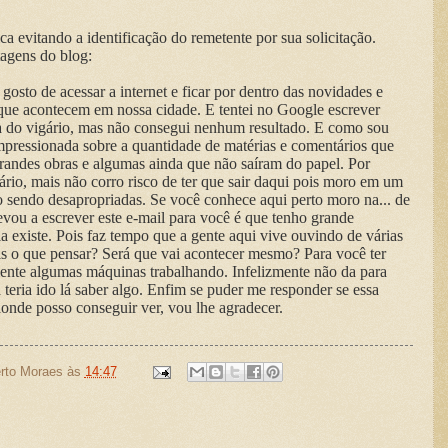
ca evitando a identificação do remetente por sua solicitação.
tagens do blog:
gosto de acessar a internet e ficar por dentro das novidades e
s que acontecem em nossa cidade. E tentei no Google escrever
a do vigário, mas não consegui nenhum resultado. E como sou
impressionada sobre a quantidade de matérias e comentários que
randes obras e algumas ainda que não saíram do papel. Por
rio, mais não corro risco de ter que sair daqui pois moro em um
o sendo desapropriadas. Se você conhece aqui perto moro na... de
evou a escrever este e-mail para você é que tenho grande
a existe. Pois faz tempo que a gente aqui vive ouvindo de várias
is o que pensar? Será que vai acontecer mesmo? Para você ter
mente algumas máquinas trabalhando. Infelizmente não da para
á teria ido lá saber algo. Enfim se puder me responder se essa
onde posso conseguir ver, vou lhe agradecer.
rto Moraes
às
14:47