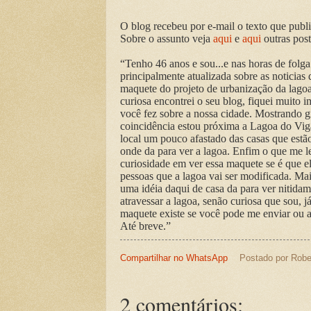
O blog recebeu por e-mail o texto que publi
Sobre o assunto veja
aqui
e
aqui
outras pos
“Tenho 46 anos e sou...e nas horas de folga 
principalmente atualizada sobre as noticia
maquete do projeto de urbanização da lago
curiosa encontrei o seu blog, fiquei muito 
você fez sobre a nossa cidade. Mostrando g
coincidência estou próxima a Lagoa do Vigá
local um pouco afastado das casas que estã
onde da para ver a lagoa. Enfim o que me l
curiosidade em ver essa maquete se é que el
pessoas que a lagoa vai ser modificada. Ma
uma idéia daqui de casa da para ver nitida
atravessar a lagoa, senão curiosa que sou, j
maquete existe se você pode me enviar ou a
Até breve.”
Compartilhar no WhatsApp
Postado por
Robe
2 comentários: