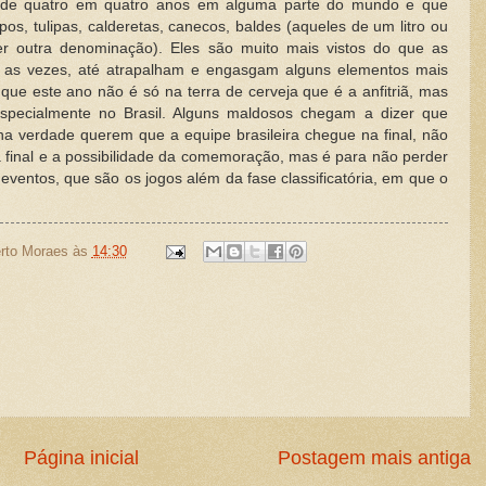
 de quatro em quatro anos em alguma parte do mundo e que
os, tulipas, calderetas, canecos, baldes (aqueles de um litro ou
r outra denominação). Eles são muito mais vistos do que as
, as vezes, até atrapalham e engasgam alguns elementos mais
 que este ano não é só na terra de cerveja que é a anfitriã, mas
especialmente no Brasil. Alguns maldosos chegam a dizer que
na verdade querem que a equipe brasileira chegue na final, não
a final e a possibilidade da comemoração, mas é para não perder
ventos, que são os jogos além da fase classificatória, em que o
rto Moraes
às
14:30
Página inicial
Postagem mais antiga