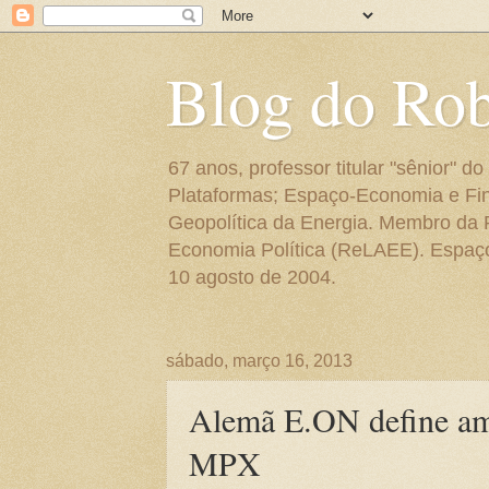
Blog do Ro
67 anos, professor titular "sênior"
Plataformas; Espaço-Economia e Fin
Geopolítica da Energia. Membro da
Economia Política (ReLAEE). Espaço 
10 agosto de 2004.
sábado, março 16, 2013
Alemã E.ON define amp
MPX