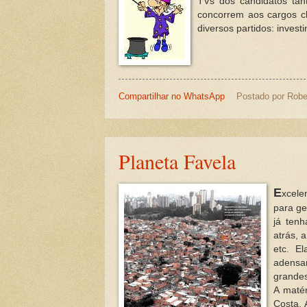
TVs dos candidatos tan
concorrem aos cargos c
diversos partidos: invest
Compartilhar no WhatsApp
Postado por
Robe
Planeta Favela
E
xcele
para ge
já ten
atrás, 
etc. E
adensa
grandes
A matér
Costa. 