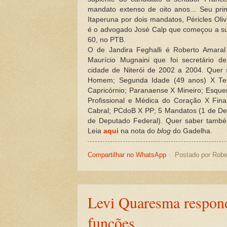
mandato extenso de oito anos... Seu prim
Itaperuna por dois mandatos, Péricles Oli
é o advogado José Calp que começou a sua
60, no PTB.
O de Jandira Feghalli é Roberto Amara
Maurício Mugnaini que foi secretário d
cidade de Niterói de 2002 a 2004. Quer 
Homem; Segunda Idade (49 anos) X Ter
Capricórnio; Paranaense X Mineiro; Esquerd
Profissional e Médica do Coração X Finan
Cabral; PCdoB X PP; 5 Mandatos (1 de De
de Deputado Federal). Quer saber tamb
Leia
aqui
na nota do
blog
do Gadelha.
Compartilhar no WhatsApp
Postado por
Robe
Levi Quaresma respond
funções