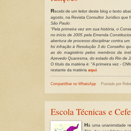
R
ecebi de um leitor deste blog o texto aba
agosto, na Revista Consultor Jurídico que f
São Paulo
:
“Pela primeira vez em sua história, o Conse
no início de 2005 pela Emenda Constitucio
abertura de processo disciplinar contra u
foi infração à Resolução 3 do Conselho qu
as do magistério pelos membros da insti
Azevedo Quaresma, do estado do Rio de Ja
O título da matéria é: "A primeira vez - CN
restante da matéria
aqui
.
Compartilhar no WhatsApp
Postado por
Robe
Escola Técnicas e Cef
H
á uma unanimidade rep