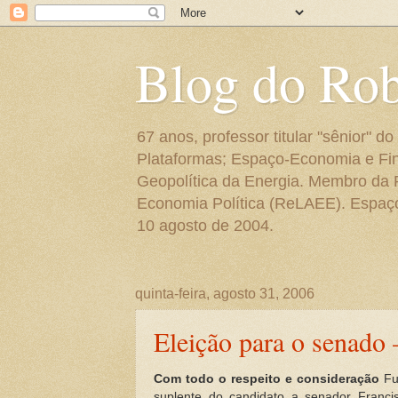
Blog do Ro
67 anos, professor titular "sênior"
Plataformas; Espaço-Economia e Fin
Geopolítica da Energia. Membro da
Economia Política (ReLAEE). Espaço 
10 agosto de 2004.
quinta-feira, agosto 31, 2006
Eleição para o senado 
Com todo o respeito e consideração
Fui
suplente do candidato a senador Franc