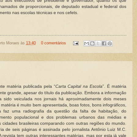
to aos executivos de presidente e governador, quanto os que
hamados de proporcionais, de deputado estadual e federal dos
imento nas escolas técnicas e nos cefets.
rto Moraes
às
13:40
0 comentários
nte matéria publicada pela “
Carta Capital na Escola
”. É matéria
nte grande, apesar do título da publicação. Embora a informação
ha sido veiculada nos jornais há aproximadamente dois meses
a matéria é muito bem apresentada, boas fotos, bons infográficos,
la faz uma radiografia da questão da falta de habitação, do
mento populacional e dos problemas urbanos das médias e
 cidades brasileiras comparando com outras regiões do mundo.
ia de seis páginas é assinada pelo jornalista Antônio Luiz M.C.
A revista tem outras interessantes matérias, mas por esta já vale