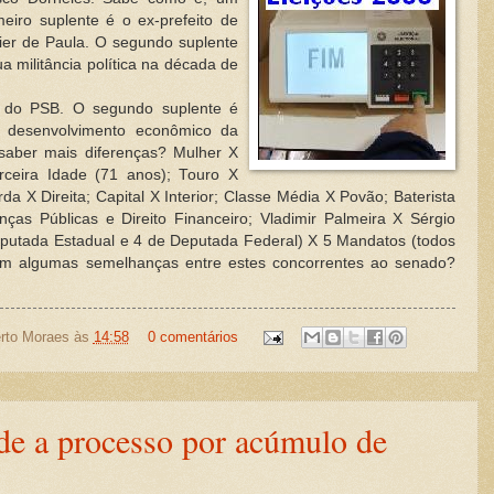
eiro suplente é o ex-prefeito de
vier de Paula. O segundo suplente
 militância política na década de
l do PSB. O segundo suplente é
e desenvolvimento econômico da
saber mais diferenças? Mulher X
ceira Idade (71 anos); Touro X
a X Direita; Capital X Interior; Classe Média X Povão; Baterista
ças Públicas e Direito Financeiro; Vladimir Palmeira X Sérgio
putada Estadual e 4 de Deputada Federal) X 5 Mandatos (todos
ém algumas semelhanças entre estes concorrentes ao senado?
rto Moraes
às
14:58
0 comentários
e a processo por acúmulo de