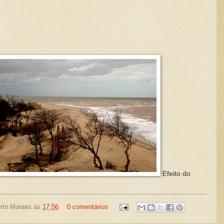
Efeito do
rto Moraes
às
17:56
0 comentários