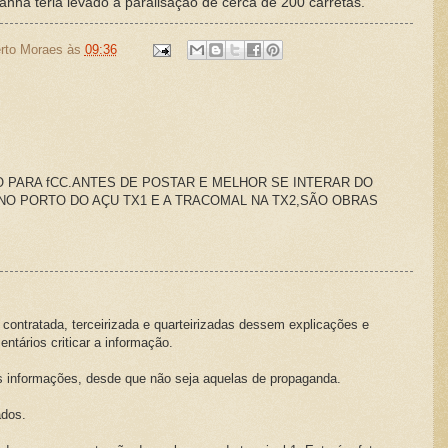
nhã teria levado à paralisação de cerca de 200 carretas.
rto Moraes
às
09:36
 PARA fCC.ANTES DE POSTAR E MELHOR SE INTERAR DO
NO PORTO DO AÇU TX1 E A TRACOMAL NA TX2,SÃO OBRAS
contratada, terceirizada e quarteirizadas dessem explicações e
tários criticar a informação.
s informações, desde que não seja aquelas de propaganda.
dos.