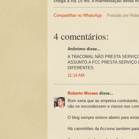
chega a R$ 15 mil. A manifestação desta ma
Compartilhar no WhatsApp
Postado por
Robe
4 comentários:
Anônimo disse...
A TRACOMAL NÃO PRESTA SERVIÇO
ASSUNTO.A FCC PRESTA SERVIÇO 
DIFERENTES.
11:14 AM
Roberto Moraes
disse...
Bom seria que as empresa contratante, 
não se escondessem e viesse nos comen
O blog sempre esteve aberto para esta
Há caminhões da Acciona também para