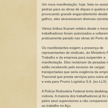
Um nova manifestação, hoje, feita no aces
pedras para as obras de diques e quebra-m
provocando grande engarrafamento desde o
galhos, eles atravessaram diversas carreta
Vários ônibus ficaram retidos desde o tre
trabalhadores foram autorizados a voltare
praticamente parado nas obras do Porto do
Os manifestantes exigem a presença de
representantes de sindicato, do Ministério 
Trabalho e da empresa para suspender a
manifestação. Eles reclamam de pesadas 
estão recebendo pelo excesso de cargas
transportadas que seria exigência da empr
Tracomal que presta serviços para outra 
e esta para Prumo Logística S.A. (ex-LLX).
A Polícia Rodoviária Federal tenta desbloq
rodovia. A maioria dos trabalhadores já foi 
pelos seus supervisores a não comparecer
ao trabalho no Açu.