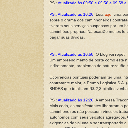
PS.:
Atualizado às 09:50 e 09:56 e 09:58 e
PS.: Atualizado às 10:26:
Leia
aqui
uma pos
sobre o drama dos caminhoneiros contrata
tiveram seus serviços suspensos por um bo
caminhões próprios. Na ocasião muitos for
pagar suas dívidas.
PS.: Atualizado às 10:58:
O blog vai repeti
Um empreendimento de porte como este nã
indiretamente, problemas de natureza tão 
Ocorrências pontuais poderiam ter uma int
contratante maior, a Prumo Logística S.A.
BNDES que totalizam R$ 2,3 bilhões venha 
PS.:
Atualizado às 12:26
: A empresa Traco
Mais cedo, os manifestantes liberaram a 
caminhoneiros não possuem vínculos traba
autônomos com seus veículos agregados.
exigências de volume a ser transportado o 