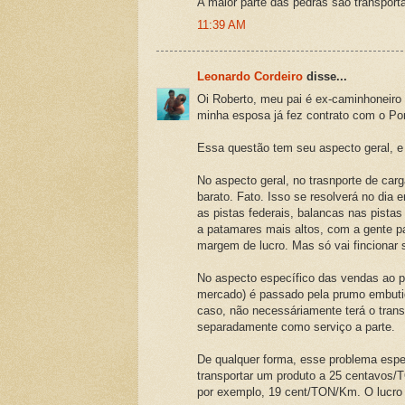
A maior parte das pedras são transport
11:39 AM
Leonardo Cordeiro
disse...
Oi Roberto, meu pai é ex-caminhoneiro 
minha esposa já fez contrato com o Por
Essa questão tem seu aspecto geral, e
No aspecto geral, no trasnporte de car
barato. Fato. Isso se resolverá no dia 
as pistas federais, balancas nas pistas
a patamares mais altos, com a gente p
margem de lucro. Mas só vai fincionar 
No aspecto específico das vendas ao por
mercado) é passado pela prumo embutid
caso, não necessáriamente terá o trans
separadamente como serviço a parte.
De qualquer forma, esse problema esp
transportar um produto a 25 centavos/
por exemplo, 19 cent/TON/Km. O lucro va