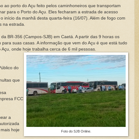
so ao porto do Açu feito pelos caminhoneiros que transportam
ar para o Porto do Açu. Eles fecharam a estrada de acesso
 início da manhã desta quarta-feira (16/07). Além de fogo com
s na estrada.
vo da BR-356 (Campos-SJB) em Caetá. A partir das 9 horas os
m para suas casas. A informação que vem do Açu é que está tudo
 Açu, onde hoje trabalha cerca de 6 mil pessoas.
Público do
multas que
esa
empresa FCC
uear a
autorizada
 mais hoje
Foto do SJB Online.