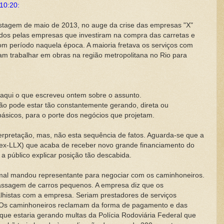
 10:20:
tagem de maio de 2013, no auge da crise das empresas "X"
dos pelas empresas que investiram na compra das carretas e
m período naquela época. A maioria fretava os serviços com
am trabalhar em obras na região metropolitana no Rio para
r aqui o que escreveu ontem sobre o assunto.
o pode estar tão constantemente gerando, direta ou
básicos, para o porte dos negócios que projetam.
erpretação, mas, não esta sequência de fatos. Aguarda-se que a
 (ex-LLX) que acaba de receber novo grande financiamento do
a público explicar posição tão descabida.
mal mandou representante para negociar com os caminhoneiros.
passagem de carros pequenos. A empresa diz que os
lhistas com a empresa. Seriam prestadores de serviços
 Os caminhoneiros reclamam da forma de pagamento e das
que estaria gerando multas da Polícia Rodoviária Federal que