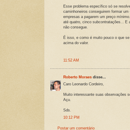
Esse problema específico só se resolv
caminhoneiros conseguirem formar um c
empresas a pagarem um preço mínimo...
até quatro, cinco subcontratações... E
não consegue.
É isso, e como é muito pouco o que s
acima do valor.
11:52 AM
Roberto Moraes
disse...
Caro Leonardo Cordeiro,
Muito interessante suas observações so
Açu.
Sds.
10:12 PM
Postar um comentário