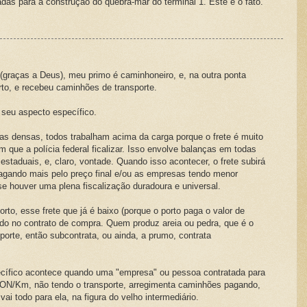
adas para a construção do quebra-mar do terminal 1. Este é o fato.
(graças a Deus), meu primo é caminhoneiro, e, na outra ponta
to, e recebeu caminhões de transporte.
 seu aspecto específico.
gas densas, todos trabalham acima da carga porque o frete é muito
em que a polícia federal ficalizar. Isso envolve balanças em todas
 estaduais, e, claro, vontade. Quando isso acontecer, o frete subirá
agando mais pelo preço final e/ou as empresas tendo menor
se houver uma plena fiscalização duradoura e universal.
to, esse frete que já é baixo (porque o porto paga o valor de
o no contrato de compra. Quem produz areia ou pedra, que é o
porte, então subcontrata, ou ainda, a prumo, contrata
ecífico acontece quando uma "empresa" ou pessoa contratada para
TON/Km, não tendo o transporte, arregimenta caminhões pagando,
i todo para ela, na figura do velho intermediário.