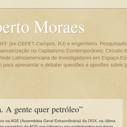
berto Moraes
 do IFF (ex-CEFET-Campos, RJ) e engenheiro. Pesquisado
anceirização no Capitalismo Contemporâneo; Circuito 
 Rede Latinoamericana de Investigadores em Espaço-E
para apresentar e debater questões e opiniões sobre p
. A gente quer petróleo”
tários na AGE (Assembleia Geral Extraordinária) da OGX, na última
o secretário da AGE que informou aos participantes que havia