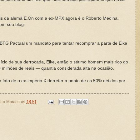
.
ois da alemã E.On com a ex-MPX agora é o Roberto Medina.
em seu blog:
BTG Pactual um mandato para tentar recomprar a parte de Eike
cio de sua derrocada, Eike, então o sétimo homem mais rico do
ilhões de reais — quantia considerada alta na ocasião.
fato de o ex-império X derreter a ponto de os 50% detidos por
rto Moraes
às
18:51