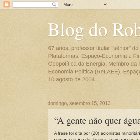
Blog do Ro
67 anos, professor titular "sênior"
Plataformas; Espaço-Economia e Fin
Geopolítica da Energia. Membro da
Economia Política (ReLAEE). Espaço 
10 agosto de 2004.
domingo, setembro 15, 2013
“A gente não quer água
A frase foi dita por (20) acionistas minori
semana no Rio de Janeiro, como resposta a