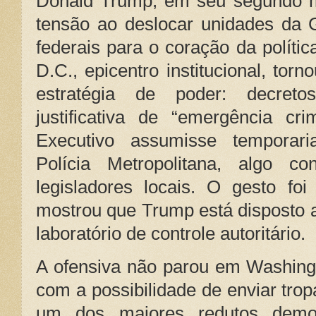
Donald Trump, em seu segundo ma
tensão ao deslocar unidades da 
federais para o coração da políti
D.C., epicentro institucional, tor
estratégia de poder: decreto
justificativa de “emergência cr
Executivo assumisse tempora
Polícia Metropolitana, algo co
legisladores locais. O gesto fo
mostrou que Trump está disposto a
laboratório de controle autoritário.
A ofensiva não parou em Washing
com a possibilidade de enviar tr
um dos maiores redutos demo