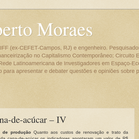
berto Moraes
 do IFF (ex-CEFET-Campos, RJ) e engenheiro. Pesquisado
anceirização no Capitalismo Contemporâneo; Circuito 
 Rede Latinoamericana de Investigadores em Espaço-E
para apresentar e debater questões e opiniões sobre p
ana-de-acúcar – IV
s de produção
Quanto aos custos de renovação e trato da
a da cana-de-açúcar os indicadores apontaram um valor de R$