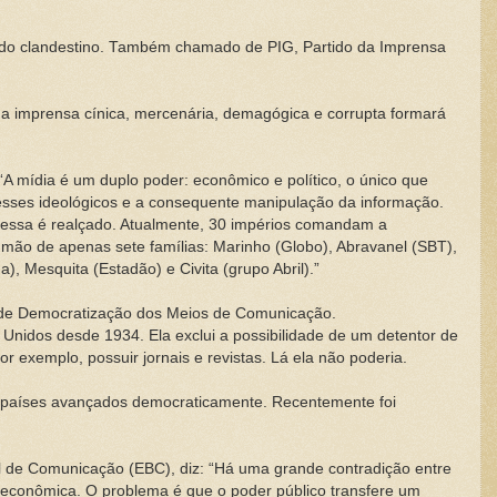
rtido clandestino. Também chamado de PIG, Partido da Imprensa
uma imprensa cínica, mercenária, demagógica e corrupta formará
A mídia é um duplo poder: econômico e político, o único que
resses ideológicos e a consequente manipulação da informação.
eressa é realçado. Atualmente, 30 impérios comandam a
mão de apenas sete famílias: Marinho (Globo), Abravanel (SBT),
), Mesquita (Estadão) e Civita (grupo Abril).”
ei de Democratização dos Meios de Comunicação.
 Unidos desde 1934. Ela exclui a possibilidade de um detentor de
 exemplo, possuir jornais e revistas. Lá ela não poderia.
 países avançados democraticamente. Recentemente foi
l de Comunicação (EBC), diz: “Há uma grande contradição entre
e econômica. O problema é que o poder público transfere um