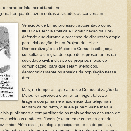
 narrador fala, acreditando nele.
jornal, enquanto fazem outras atividades ou conversam,
Venício A. de Lima, professor, aposentado como
titular de Ciência Política e Comunicação da UnB
defende que durante o processo de discussão ampla
para elaboração de um Projeto de Lei de
Democratização de Meios de Comunicação, seja
consultado um grande leque de representantes da
sociedade civil, inclusive os próprios meios de
comunicação, para que sejam atendidos,
democraticamente os anseios da população nessa
área.
Mas, no tempo em que a Lei de Democratização de
Meios for aprovada e entrar em vigor, talvez a
tiragem dos jornais e a audiência dos telejornais
tenham caído tanto, que ela já nem valha mais a
sociais publicando e compartilhando os mais variados assuntos em
es duvidosas e não confiáveis (exatamente como na grande
ez maior. Além disso, os blogs, principalmente os de política,
s, são outra grande ameaça à imprensa. Recentemente tivemos