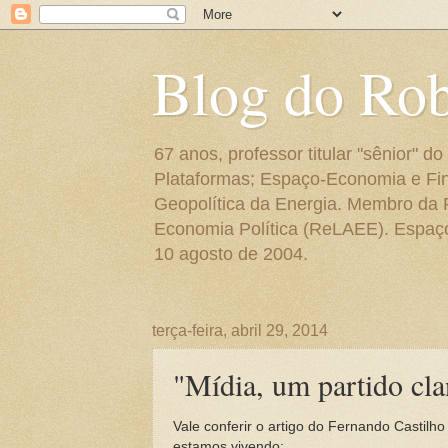
Blog do Ro
67 anos, professor titular "sênior"
Plataformas; Espaço-Economia e Fin
Geopolítica da Energia. Membro da
Economia Política (ReLAEE). Espaço 
10 agosto de 2004.
terça-feira, abril 29, 2014
"Mídia, um partido cla
Vale conferir o artigo do Fernando Castil
estamos vivendo: