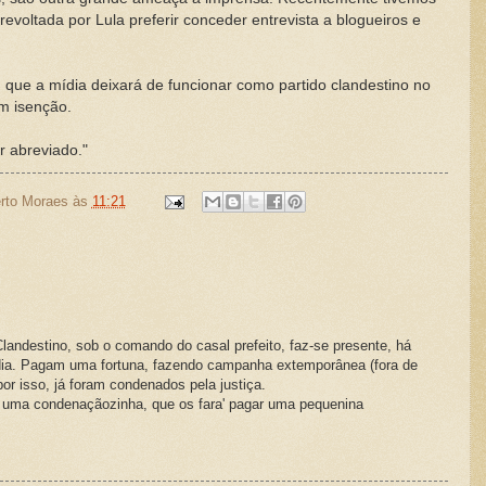
voltada por Lula preferir conceder entrevista a blogueiros e
 que a mídia deixará de funcionar como partido clandestino no
om isenção.
r abreviado."
rto Moraes
às
11:21
andestino, sob o comando do casal prefeito, faz-se presente, há
ia. Pagam uma fortuna, fazendo campanha extemporânea (fora de
or isso, já foram condenados pela justiça.
e uma condenaçãozinha, que os fara' pagar uma pequenina