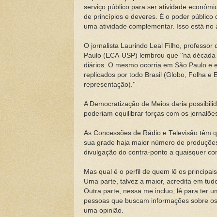
serviço público para ser atividade econôm
de princípios e deveres. É o poder públic
uma atividade complementar. Isso está no a
O jornalista Laurindo Leal Filho, professo
Paulo (ECA-USP) lembrou que ''na década de
diários. O mesmo ocorria em São Paulo e em
replicados por todo Brasil (Globo, Folha 
representação).''
A Democratização de Meios daria possibili
poderiam equilibrar forças com os jornalõe
As Concessões de Rádio e Televisão têm qu
sua grade haja maior número de produções 
divulgação do contra-ponto a quaisquer com
Mas qual é o perfil de quem lê os principais
Uma parte, talvez a maior, acredita em tud
Outra parte, nessa me incluo, lê para ter u
pessoas que buscam informações sobre os 
uma opinião.