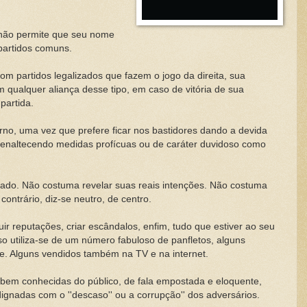
não permite que seu nome
 partidos comuns.
om partidos legalizados que fazem o jogo da direita, sua
m qualquer aliança desse tipo, em caso de vitória de sua
-partida.
rno, uma vez que prefere ficar nos bastidores dando a devida
e enaltecendo medidas profícuas ou de caráter duvidoso como
ulado. Não costuma revelar suas reais intenções. Não costuma
ontrário, diz-se neutro, de centro.
ruir reputações, criar escândalos, enfim, tudo que estiver ao seu
sso utiliza-se de um número fabuloso de panfletos, alguns
e. Alguns vendidos também na TV e na internet.
s bem conhecidas do público, de fala empostada e eloquente,
gnadas com o ''descaso'' ou a corrupção'' dos adversários.