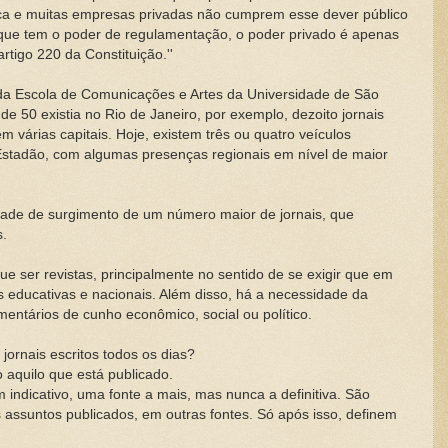
ica e muitas empresas privadas não cumprem esse dever público
o que tem o poder de regulamentação, o poder privado é apenas
rtigo 220 da Constituição.''
r da Escola de Comunicações e Artes da Universidade de São
 50 existia no Rio de Janeiro, por exemplo, dezoito jornais
 várias capitais. Hoje, existem três ou quatro veículos
e Estadão, com algumas presenças regionais em nível de maior
dade de surgimento de um número maior de jornais, que
s.
e ser revistas, principalmente no sentido de se exigir que em
educativas e nacionais. Além disso, há a necessidade da
entários de cunho econômico, social ou político.
 jornais escritos todos os dias?
o aquilo que está publicado.
m indicativo, uma fonte a mais, mas nunca a definitiva. São
assuntos publicados, em outras fontes. Só após isso, definem