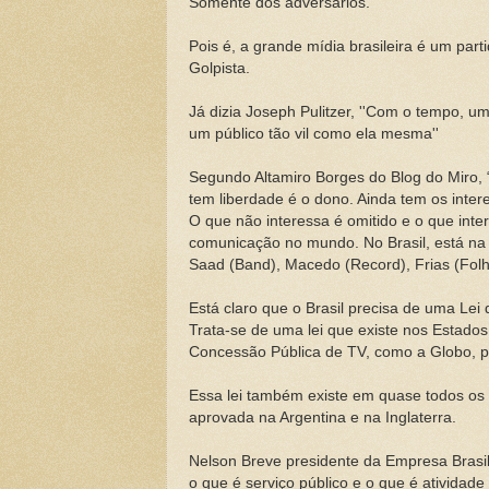
Somente dos adversários.
Pois é, a grande mídia brasileira é um pa
Golpista.
Já dizia Joseph Pulitzer, ''Com o tempo, 
um público tão vil como ela mesma''
Segundo Altamiro Borges do Blog do Miro, “
tem liberdade é o dono. Ainda tem os inte
O que não interessa é omitido e o que int
comunicação no mundo. No Brasil, está na 
Saad (Band), Macedo (Record), Frias (Folha
Está claro que o Brasil precisa de uma L
Trata-se de uma lei que existe nos Estados
Concessão Pública de TV, como a Globo, por
Essa lei também existe em quase todos os
aprovada na Argentina e na Inglaterra.
Nelson Breve presidente da Empresa Brasi
o que é serviço público e o que é atividad