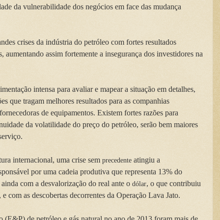
lidade da vulnerabilidade dos negócios em face das mudança
andes crises da indústria do petróleo com fortes resultados
os, aumentando assim fortemente a insegurança dos investidores na
imentação intensa para avaliar e mapear a situação em detalhes,
ções que tragam melhores resultados para as companhias
e fornecedoras de equipamentos. Existem fortes razões para
inuidade da volatilidade do preço do petróleo, serão bem maiores
serviço.
tura internacional, uma crise sem
atingiu a
precedente
esponsável por uma cadeia produtiva que representa 13% do
s ainda com a desvalorização do real ante o
, o que contribuiu
dólar
 e com as descobertas decorrentes da Operação Lava Jato.
o (E&P) de petróleo e gás natural no ano de 2013 foram mais de