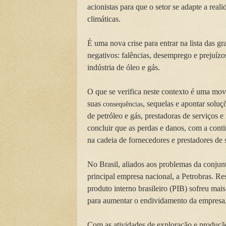
acionistas para que o setor se adapte a rea
climáticas.
É uma nova crise para entrar na lista das gr
negativos: falências, desemprego e prejuíz
indústria de óleo e gás.
O que se verifica neste contexto é uma mov
suas
, sequelas e apontar solu
consequências
de petróleo e gás, prestadoras de serviços 
concluir que as perdas e danos, com a cont
na cadeia de fornecedores e prestadores de 
No Brasil, aliados aos problemas da conjun
principal empresa nacional, a Petrobras. R
produto interno brasileiro (PIB) sofreu mai
para aumentar o endividamento da empresa,
Com as atividades de exploração e produçã