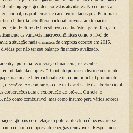
e 60 mil empregos gerados por estas atividades. No entanto, a
nternacional, os problemas de caixa enfrentados pela Petrobras e
io da indústria petrolífera nacional provocaram impactos
A redução do ritmo de investimento na indústria petrolífera, em
sticamente as variáveis macroeconômicas como o nível de
avia a situação mais
da empresa ocorreu em 2015,
dramática
dividas por não ter seu balanço financeiro avalizado.
sidente, “por uma recuperação financeira, redesenho
 credibilidade da empresa”. Contudo pouco se discute no ambito
apel nacional e internacional de ter como principal produto de
al, o
. Ao contrário, o que mais se discute é a abertura total
petróleo
s corporações para a exploração do pré-sal. Ou seja, o
, não como combustivel, mas como insumo para vários setores
co
ações globais com relação a politica do clima é necessário se
ompanhia em uma empresa de energias renováveis. Respeitando