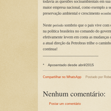
todavia as questões socioambientais em sua 
maior empresa nacional, como exemplo a ser
preservação ambiental e crescimento
econôm
Neste
sombrio que o pais vive com o
período
na politica brasileira no comando do govern
efetivamente levem em conta as mudanças cl
a atual direção da Petrobras trilhe o caminho
conti
____________________________
* Aposentado desde abril/2015
Compartilhar no WhatsApp
Postado por
Robe
Nenhum comentário:
Postar um comentário