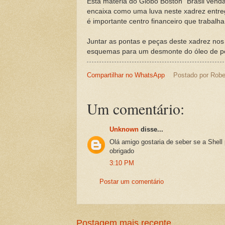
Esta matéria do Globo Boston "Brasil venda
encaixa como uma luva neste xadrez entre
é importante centro financeiro que trabalha
Juntar as pontas e peças deste xadrez nos
esquemas para um desmonte do óleo de ped
Compartilhar no WhatsApp
Postado por
Robe
Um comentário:
Unknown
disse...
Olá amigo gostaria de seber se a Shell
obrigado
3:10 PM
Postar um comentário
Postagem mais recente