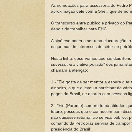
As nomeações para assessoria do Pedro Pa
aproximação dele com a Shell, que demonst
O transcurso entre público e privado do P
depois de trabalhar para FHC.
A hipótese poderia ser uma elucubração ir
esquemas de interesses do setor de petróleo
Nesta linha, observemos apenas dois iten
sucesso na inciativa privada
" dos jornalis
chamam a atenção:
1 - "Ele gosta de ser mentor e espera qu
dinheiro, o que o levou a participar de v
pagos do Brasil, de acordo com pessoas lig
2 - "Ele (Parente) sempre toma atitudes q
futuro, pessoas que o conhecem bem disser
não quisesse retornar ao serviço público, p
comando da Petrobras serviria de trampol
presidência do Brasil".