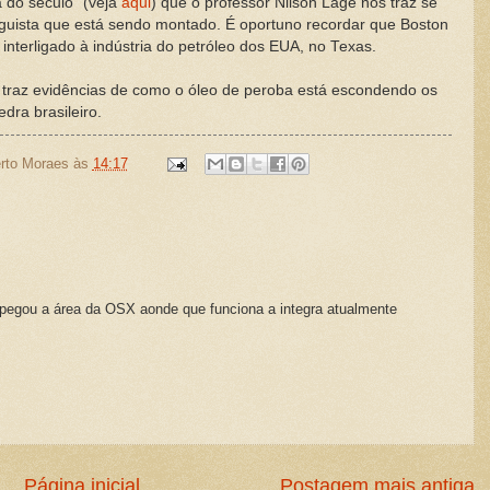
 do século" (veja
aqui
) que o professor Nilson Lage nos traz se
guista que está sendo montado. É oportuno recordar que Boston
 interligado à indústria do petróleo dos EUA, no Texas.
 traz evidências de como o óleo de peroba está escondendo os
ra brasileiro.
rto Moraes
às
14:17
 pegou a área da OSX aonde que funciona a integra atualmente
Página inicial
Postagem mais antiga