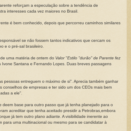
rente reforçam a especulação sobre a tendência de
ra interesses cada vez maiores no Brasil.
arente é bem conhecido, depois que percorreu caminhos similares
responsável se não fossem tantos indicativos que cercam os
 e o pré-sal brasileiro.
s de uma matéria de ontem do
Valor
"
Estilo "durão" de Parente fez
tas Ivone Santana e Fernando Lopes. Duas breves passagens
e as pessoas entreguem o máximo de si". Aprecia também ganhar
ários conselhos de empresas e ter sido um dos CEOs mais bem
adas a ele".
ue deem base para outro passo que já tenha planejado para o
am acreditar que tenha aceitado presidir a Petrobras,embora
orque já tem outro plano adiante. A visibilidade inerente ao
im para uma multinacional ou mesmo para se candidatar à