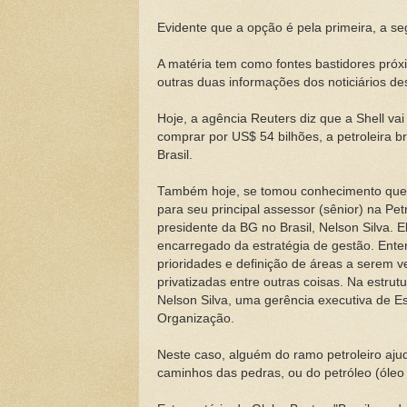
Evidente que a opção é pela primeira, a s
A matéria tem como fontes bastidores pró
outras duas informações dos noticiários des
Hoje, a agência Reuters diz que a Shell vai
comprar por US$ 54 bilhões, a petroleira b
Brasil.
Também hoje, se tomou conhecimento qu
para seu principal assessor (sênior) na Pet
presidente da BG no Brasil, Nelson Silva. E
encarregado da estratégia de gestão. Ente
prioridades e definição de áreas a serem v
privatizadas entre outras coisas. Na estrut
Nelson Silva, uma gerência executiva de Es
Organização.
Neste caso, alguém do ramo petroleiro aju
caminhos das pedras, ou do petróleo (óleo