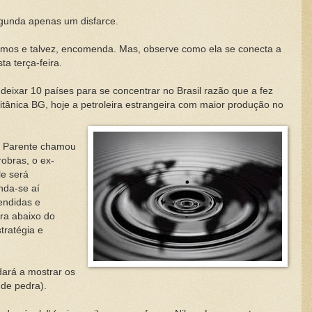
egunda apenas um disfarce.
ximos e talvez, encomenda. Mas, observe como ela se conecta a
ta terça-feira.
 deixar 10 países para se concentrar no Brasil razão que a fez
ritânica BG, hoje a petroleira estrangeira com maior produção no
e Parente chamou
robras, o ex-
le será
nda-se aí
endidas e
ura abaixo do
tratégia e
dará a mostrar os
 de pedra).