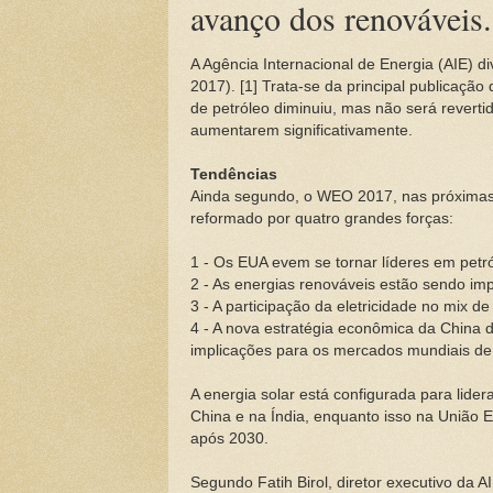
avanço dos renováveis.
A Agência Internacional de Energia (AIE) 
2017). [1] Trata-se da principal publicaçã
de petróleo diminuiu, mas não será revert
aumentarem significativamente.
Tendências
Ainda segundo, o WEO 2017, nas próximas 
reformado por quatro grandes forças:
1 - Os EUA evem se tornar líderes em petr
2 - As energias renováveis estão sendo im
3 - A participação da eletricidade no mix d
4 - A nova estratégia econômica da China
implicações para os mercados mundiais de
A energia solar está configurada para lid
China e na Índia, enquanto isso na União Eu
após 2030.
Segundo Fatih Birol, diretor executivo da AI