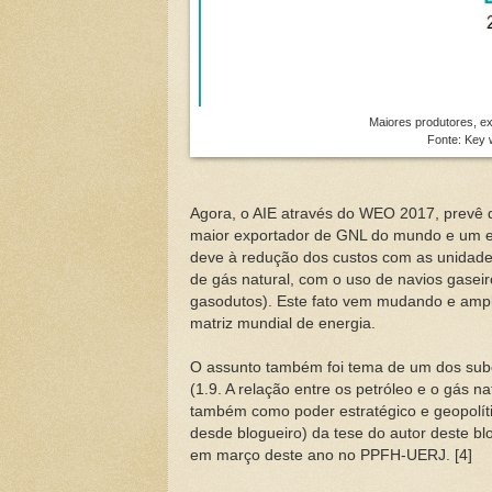
Maiores produtores, e
Fonte: Key w
Agora, o AIE através do WEO 2017, prevê
maior exportador de GNL do mundo e um exp
deve à redução dos custos com as unidades
de gás natural, com o uso de navios gaseiro
gasodutos). Este fato vem mudando e ampli
matriz mundial de energia.
O assunto também foi tema de um dos sub
(1.9. A relação entre os petróleo e o gás nat
também como poder estratégico e geopolít
desde blogueiro) da tese do autor deste bl
em março deste ano no PPFH-UERJ. [4]