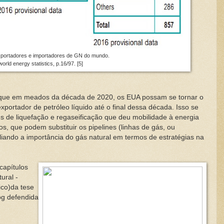
xportadores e importadores de GN do mundo.
orld energy statistics, p.16/97. [5]
 que em meados da década de 2020, os EUA possam se tornar o
ortador de petróleo líquido até o final dessa década. Isso se
 de liquefação e regaseificação que deu mobilidade à energia
s, que podem substituir os pipelines (linhas de gás, ou
ando a importância do gás natural em termos de estratégias na
capítulos
ural -
ico)da tese
og defendida