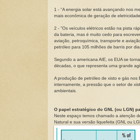
1 - “A energia solar está avançando nos m
mais econômica de geração de eletricidade 
2 - "Os veículos elétricos estão na pista 
da bateria, mas é muito cedo para escrever
aviação, petroquímica, transporte e avia
petróleo para 105 milhões de barris por dia
Segundo a americana AIE, os EUA se tornar
décadas, o que representa uma grande agi
A produção de petróleo de xisto e gás nos
internamente, a pressão que o setor de xist
ambientais.
O papel estratégico do GNL (ou LGN) p
Neste espaço temos chamado a atenção des
Natural e sua versão liquefeita (GNL ou LGN