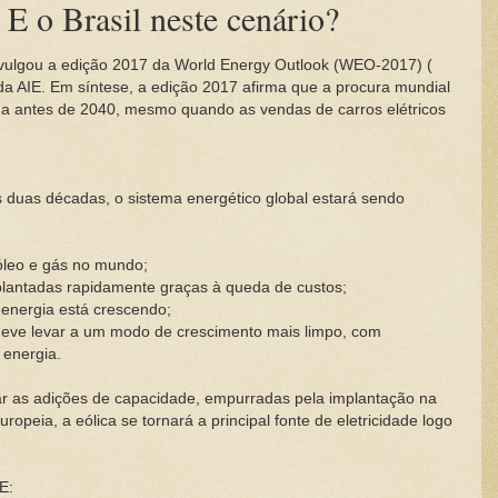
 E o Brasil neste cenário?
divulgou a edição 2017 da World Energy Outlook (WEO-2017) (
o da AIE. Em síntese, a edição 2017 afirma que a procura mundial
ida antes de 2040, mesmo quando as vendas de carros elétricos
duas décadas, o sistema energético global estará sendo
óleo e gás no mundo;
plantadas rapidamente graças à queda de custos;
e energia está crescendo;
 deve levar a um modo de crescimento mais limpo, com
 energia.
erar as adições de capacidade, empurradas pela implantação na
ropeia, a eólica se tornará a principal fonte de eletricidade logo
E: