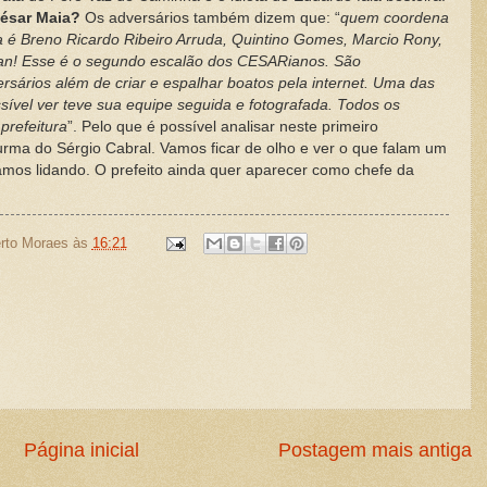
César Maia?
Os adversários também dizem que: “
quem coordena
a é Breno Ricardo Ribeiro Arruda, Quintino Gomes, Marcio Rony,
an!
Esse é o segundo escalão dos CESARianos. São
rsários além de criar e espalhar boatos pela internet. Uma das
ssível ver teve sua equipe seguida e fotografada. Todos os
refeitura
”. Pelo que é possível analisar neste primeiro
ma do Sérgio Cabral. Vamos ficar de olho e ver o que falam um
amos lidando. O prefeito ainda quer aparecer como chefe da
rto Moraes
às
16:21
Página inicial
Postagem mais antiga