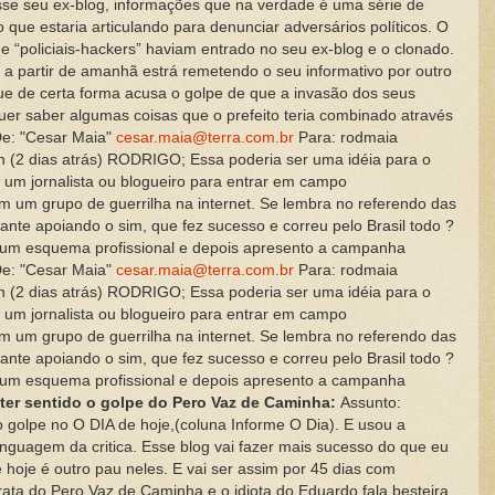
sse seu ex-blog, informações que na verdade é uma série de
 que estaria articulando para denunciar adversários políticos. O
que “policiais-hackers” haviam entrado no seu ex-blog e o clonado.
a partir de amanhã estrá remetendo o seu informativo por outro
e de certa forma acusa o golpe de que a invasão dos seus
uer saber algumas coisas que o prefeito teria combinado através
e: "Cesar Maia"
cesar.maia@terra.com.br
Para: rodmaia
n (2 dias atrás) RODRIGO; Essa poderia ser uma idéia para o
r um jornalista ou blogueiro para entrar em campo
 um grupo de guerrilha na internet. Se lembra no referendo das
ante apoiando o sim, que fez sucesso e correu pelo Brasil todo ?
o um esquema profissional e depois apresento a campanha
e: "Cesar Maia"
cesar.maia@terra.com.br
Para: rodmaia
n (2 dias atrás) RODRIGO; Essa poderia ser uma idéia para o
r um jornalista ou blogueiro para entrar em campo
 um grupo de guerrilha na internet. Se lembra no referendo das
ante apoiando o sim, que fez sucesso e correu pelo Brasil todo ?
o um esquema profissional e depois apresento a campanha
 ter sentido o golpe do Pero Vaz de Caminha:
Assunto:
olpe no O DIA de hoje,(coluna Informe O Dia). E usou a
guagem da critica. Esse blog vai fazer mais sucesso do que eu
e hoje é outro pau neles. E vai ser assim por 45 dias com
rata do Pero Vaz de Caminha e o idiota do Eduardo fala besteira.