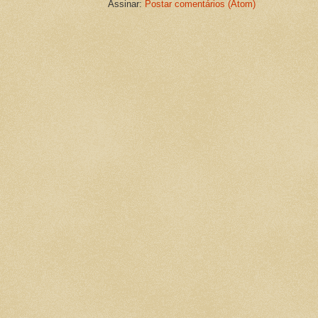
Assinar:
Postar comentários (Atom)