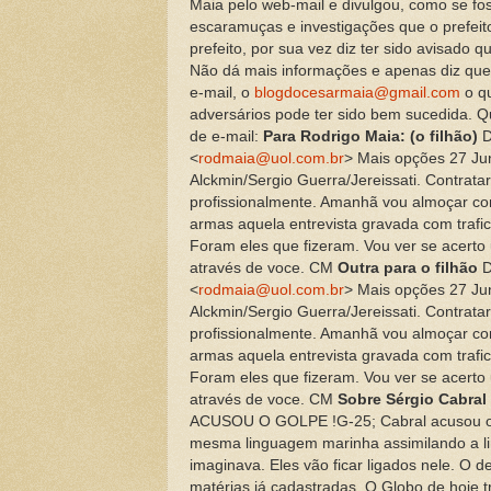
Maia pelo web-mail e divulgou, como se fo
escaramuças e investigações que o prefeito
prefeito, por sua vez diz ter sido avisado 
Não dá mais informações e apenas diz que 
e-mail, o
blogdocesarmaia@gmail.com
o qu
adversários pode ter sido bem sucedida. Q
de e-mail:
Para Rodrigo Maia: (o filhão)
D
<
rodmaia@uol.com.br
> Mais opções 27 Ju
Alckmin/Sergio Guerra/Jereissati. Contrata
profissionalmente. Amanhã vou almoçar com
armas aquela entrevista gravada com trafic
Foram eles que fizeram. Vou ver se acert
através de voce. CM
Outra para o filhão
D
<
rodmaia@uol.com.br
> Mais opções 27 Ju
Alckmin/Sergio Guerra/Jereissati. Contrata
profissionalmente. Amanhã vou almoçar com
armas aquela entrevista gravada com trafic
Foram eles que fizeram. Vou ver se acert
através de voce. CM
Sobre Sérgio Cabral
ACUSOU O GOLPE !G-25; Cabral acusou o g
mesma linguagem marinha assimilando a lin
imaginava. Eles vão ficar ligados nele. O d
matérias já cadastradas. O Globo de hoje t