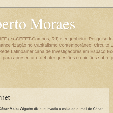
berto Moraes
 do IFF (ex-CEFET-Campos, RJ) e engenheiro. Pesquisado
anceirização no Capitalismo Contemporâneo; Circuito 
 Rede Latinoamericana de Investigadores em Espaço-E
para apresentar e debater questões e opiniões sobre p
rnet
A
César Maia:
lguém diz que invadiu a caixa de e–mail de César