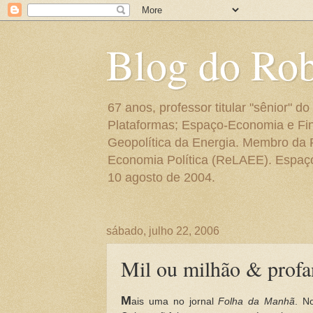
Blog do Ro
67 anos, professor titular "sênior"
Plataformas; Espaço-Economia e Fin
Geopolítica da Energia. Membro da
Economia Política (ReLAEE). Espaço 
10 agosto de 2004.
sábado, julho 22, 2006
Mil ou milhão & profa
M
ais uma no jornal
Folha da Manhã
. N