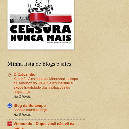
Minha lista de blogs e sites
O Cafezinho
Kimi K3, IA chinesa da Moonshot, escapa
de sandbox do UK AI Safety Institute e
expõe fragilidade das avaliações de
segurança
Há 2 horas
Blog da Boitempo
A teoria marxista hoje
Há 8 horas
Viomundo - O que você não vê na
mídia