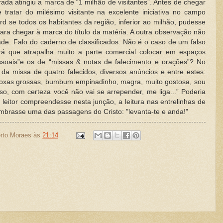
da atingiu a marca de “1 milhão de visitantes”. Antes de chegar
e tratar do milésimo visitante na excelente iniciativa no campo
rd se todos os habitantes da região, inferior ao milhão, pudesse
para chegar à marca do título da matéria. A outra observação não
dade. Falo do caderno de classificados. Não é o caso de um falso
rá que atrapalha muito a parte comercial colocar em espaços
essoais”e os de “missas & notas de falecimento e orações”? No
o da missa de quatro falecidos, diversos anúncios e entre estes:
 coxas grossas, bumbum empinadinho, magra, muito gostosa, sou
oso, com certeza você não vai se arrepender, me liga...” Poderia
 leitor compreendesse nesta junção, a leitura nas entrelinhas de
mbrasse uma das passagens do Cristo: "levanta-te e anda!"
rto Moraes
às
21:14