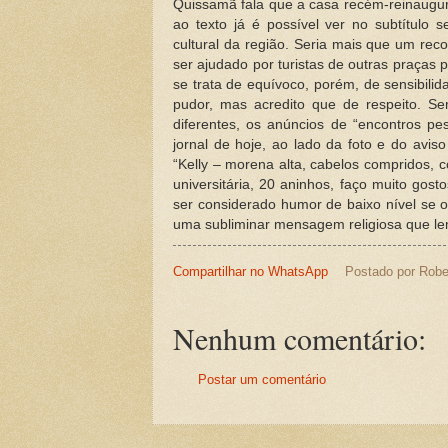
Quissamã fala que a casa recém-reinaugura
ao texto já é possível ver no subtítulo s
cultural da região. Seria mais que um reco
ser ajudado por turistas de outras praças 
se trata de equívoco, porém, de sensibili
pudor, mas acredito que de respeito. Se
diferentes, os anúncios de “encontros p
jornal de hoje, ao lado da foto e do avis
“Kelly – morena alta, cabelos compridos,
universitária, 20 aninhos, faço muito gost
ser considerado humor de baixo nível se o
uma subliminar mensagem religiosa que le
Compartilhar no WhatsApp
Postado por
Robe
Nenhum comentário:
Postar um comentário