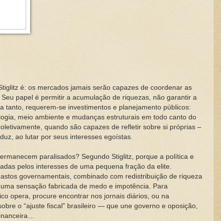
iglitz é: os mercados jamais serão capazes de coordenar as
. Seu papel é permitir a acumulação de riquezas, não garantir a
 tanto, requerem-se investimentos e planejamento públicos:
ologia, meio ambiente e mudanças estruturais em todo canto do
letivamente, quando são capazes de refletir sobre si próprias –
uz, ao lutar por seus interesses egoístas.
rmanecem paralisados? Segundo Stiglitz, porque a política e
das pelos interesses de uma pequena fração da elite.
astos governamentais, combinado com redistribuição de riqueza
r uma sensação fabricada de medo e impotência. Para
 opera, procure encontrar nos jornais diários, ou na
bre o “ajuste fiscal” brasileiro — que une governo e oposição,
financeira…