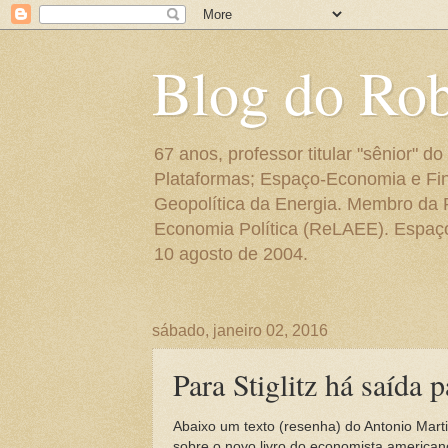
Blog do Ro
67 anos, professor titular "sênior"
Plataformas; Espaço-Economia e Fin
Geopolítica da Energia. Membro da
Economia Política (ReLAEE). Espaço 
10 agosto de 2004.
sábado, janeiro 02, 2016
Para Stiglitz há saída
Abaixo um texto (resenha) do Antonio Martin
sobre o novo livro do economista americano