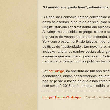
“O mundo em queda livre”, advertência 
O Nobel de Economia parece convencido d
deixa às escuras, à beira do abismo. Não s
Stiglitz interveio concretamente em episód
Às vésperas do plebiscito grego, sobre o 
o governo de Atenas desistiu de defender,
York com o espanhol Pablo Iglesias, líder 
políticas de “austeridade”. Em novembro, n
inclusive, anular os ganhos sociais alcan
esquerda que assumiu o governo em Portuga
Esquerda) a romper com as políticas favorá
Ler
seu artigo
, na abertura de um ano difíc
econômicas, ondas conservadoras, govern
não se perde a noção de que ainda estão r
está sendo”; 2016 será, em boa medida, o 
Compartilhar no WhatsApp
Postado por
Robe