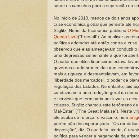
sobre os caminhos para a superação da crise
No início de 2010, menos de dois anos após
crise econômica global que persiste até ho
Stiglitz, Nobel da Economia, publicou
O Mu
Queda Livre
(“Freefall”). Ao analisar as res
políticas adotadas até então contra a crise,
observou que elas ameaçavam conduzir o 
uma depressão semelhante à que foi aber
O poder das elites financeiras estava leva
governos a adotar medidas que concentra
mais a riqueza e desmantelavam, em favor
“liberdade dos mercados”, o poder de plan
regulação dos Estados. No entanto, tais a
conduziriam a uma redução geral da dema
e serviços que terminaria por levar as eco
colapso. Stiglitz chamou este fenômeno d
Mal-Estar” (“The Great Malaise”). Nesta vi
ele acaba de reforçar o vaticínio, num
artig
porém não desesperançado. “Os remédios 
disposição”, diz. O que falta, ainda, é reuni
política para vencer a hegemonia da aristo