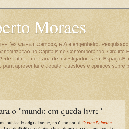
berto Moraes
 do IFF (ex-CEFET-Campos, RJ) e engenheiro. Pesquisado
anceirização no Capitalismo Contemporâneo; Circuito 
 Rede Latinoamericana de Investigadores em Espaço-E
para apresentar e debater questões e opiniões sobre p
 para o "mundo em queda livre"
s, publicado originalmente, no ótimo portal "
Outras Palavras
"
 Joseph Stiglitz que é ainda hoje, depois de seis anos uma luz