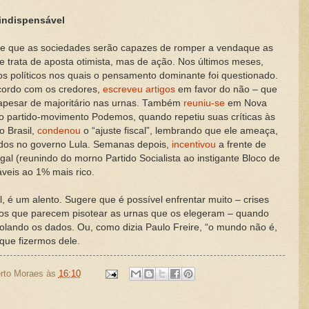
indispensável
e que as sociedades serão capazes de romper a vendaque as
e trata de aposta otimista, mas de ação. Nos últimos meses,
ios políticos nos quais o pensamento dominante foi questionado.
acordo com os credores,
escreveu artigos
em favor do não – que
 apesar de majoritário nas urnas. Também
reuniu-se
em Nova
do partido-movimento Podemos, quando repetiu suas críticas às
o Brasil,
condenou
o “ajuste fiscal”, lembrando que ele ameaça,
çados no governo Lula. Semanas depois,
incentivou
a frente de
l (reunindo do morno Partido Socialista ao instigante Bloco de
veis ao 1% mais rico.
il, é um alento. Sugere que é possível enfrentar muito – crises
os que parecem pisotear as urnas que os elegeram – quando
olando os dados. Ou, como dizia Paulo Freire, “o mundo não é,
que fizermos dele.
rto Moraes
às
16:10