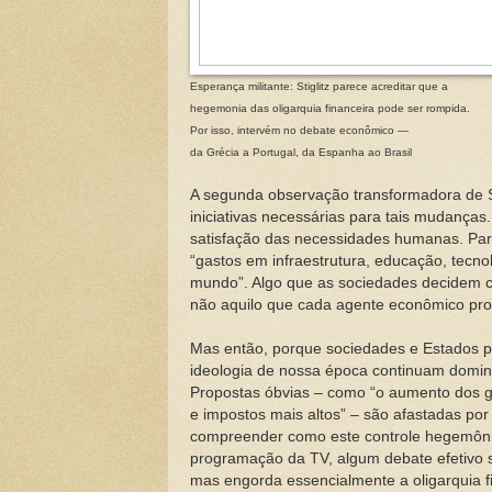
Esperança militante: Stiglitz parece acreditar que a
hegemonia das oligarquia financeira pode ser rompida.
Por isso, intervém no debate econômico —
da Grécia a Portugal, da Espanha ao Brasil
A segunda observação transformadora de St
iniciativas necessárias para tais mudanças
satisfação das necessidades humanas. Para
“gastos em infraestrutura, educação, tecn
mundo”. Algo que as sociedades decidem co
não aquilo que cada agente econômico prod
Mas então, porque sociedades e Estados pe
ideologia de nossa época continuam domina
Propostas óbvias – como “o aumento dos g
e impostos mais altos” – são afastadas po
compreender como este controle hegemônico
programação da TV, algum debate efetivo so
mas engorda essencialmente a oligarquia 