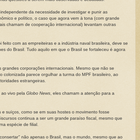
 independente da necessidade de investigar e punir as
onômico e político, o caso que agora vem à tona (com grande
rais chamam de cooperação internacional) levantam outras
eito com as empreiteiras e a indústria naval brasileira, deve se
nes do Brasil. Tudo aquilo em que o Brasil se fortaleceu é agora
as grandes corporações internacionais. Mesmo que não se
são colonizada parece orgulhar a turma do MPF brasileiro, ao
toridades estrangeiras.
 ao vivo pela
Globo News
, eles chamam a atenção para a
os e suíços, como se em suas hostes o movimento fosse
 discursos continua a ser um grande paraíso fiscal, mesmo que
 espécie de filial.
"consertar" não apenas o Brasil, mas o mundo, mesmo que ao