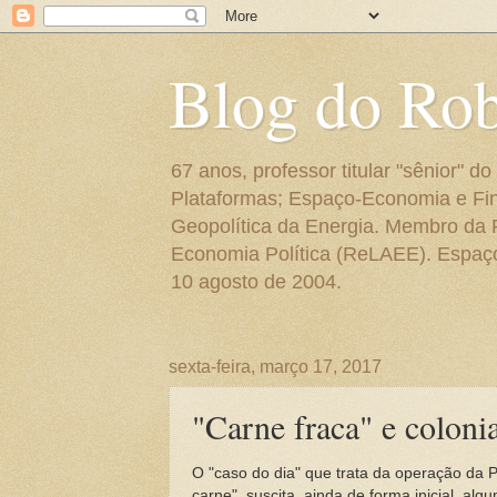
Blog do Ro
67 anos, professor titular "sênior"
Plataformas; Espaço-Economia e Fin
Geopolítica da Energia. Membro da
Economia Política (ReLAEE). Espaço 
10 agosto de 2004.
sexta-feira, março 17, 2017
"Carne fraca" e coloni
O "caso do dia" que trata da operação da 
carne", suscita, ainda de forma inicial, a