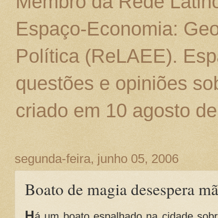
Membro da Rede Latino
Espaço-Economia: Geo
Política (ReLAEE). Esp
questões e opiniões sob
criado em 10 agosto de
segunda-feira, junho 05, 2006
Boato de magia desespera mã
H
á um boato espalhado na cidade sob