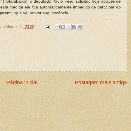
(nota abaixo), o deputado Paulo Feijó, solicitou hoje através de
esta medida ele fica automaticamente impedido de participar do
garantiu que vai provar sua inocência.
rto Moraes
às
23:08
Página inicial
Postagem mais antiga