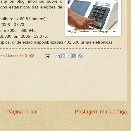
site ou blog, informou sobre o
dos estatísticos das eleições de
 mulheres x 60,8 homens);
2006 - 3.073;
 em 2006 - 380.945;
18.880; em 2006 - 19.075;
ípios, onde estão disponibilizadas 432.630 urnas eletrônicas.
rto Moraes
às
01:08
Página inicial
Postagem mais antiga