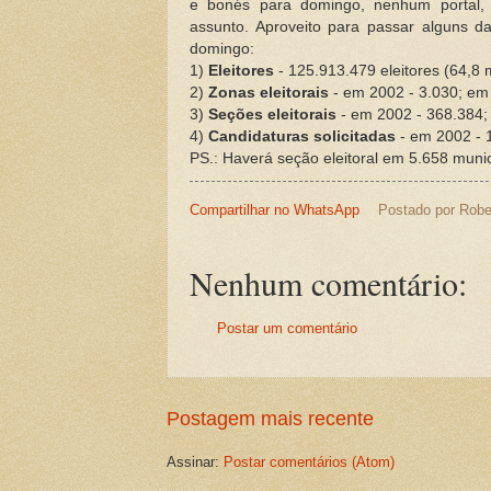
e bonés para domingo, nenhum portal, 
assunto. Aproveito para passar alguns da
domingo:
1)
Eleitores
- 125.913.479 eleitores (64,8
2)
Zonas eleitorais
- em 2002 - 3.030; em 
3)
Seções eleitorais
- em 2002 - 368.384;
4)
Candidaturas solicitadas
- em 2002 - 
PS.: Haverá seção eleitoral em 5.658 munic
Compartilhar no WhatsApp
Postado por
Robe
Nenhum comentário:
Postar um comentário
Postagem mais recente
Assinar:
Postar comentários (Atom)