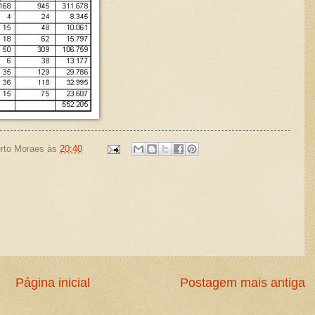
rto Moraes
às
20:40
Página inicial
Postagem mais antiga