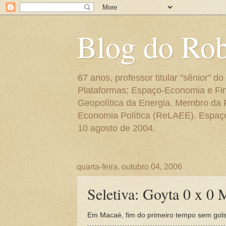
Blog do Ro
67 anos, professor titular "sênior"
Plataformas; Espaço-Economia e Fin
Geopolítica da Energia. Membro da
Economia Política (ReLAEE). Espaço 
10 agosto de 2004.
quarta-feira, outubro 04, 2006
Seletiva: Goyta 0 x 0
Em Macaé, fim do primeiro tempo sem gols