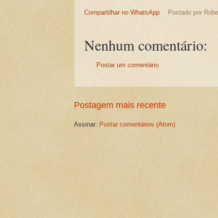
Compartilhar no WhatsApp
Postado por
Robe
Nenhum comentário:
Postar um comentário
Postagem mais recente
Assinar:
Postar comentários (Atom)