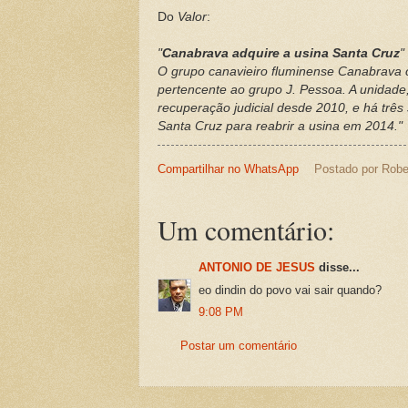
Do
Valor
:
"
Canabrava adquire a usina Santa Cruz
"
O grupo canavieiro fluminense Canabrava c
pertencente ao grupo J. Pessoa. A unida
recuperação judicial desde 2010, e há três
Santa Cruz para reabrir a usina em 2014."
Compartilhar no WhatsApp
Postado por
Robe
Um comentário:
ANTONIO DE JESUS
disse...
eo dindin do povo vai sair quando?
9:08 PM
Postar um comentário