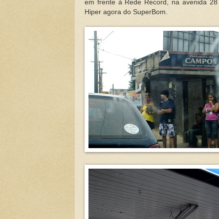
em frente à Rede Record, na avenida 28
Hiper agora do SuperBom.