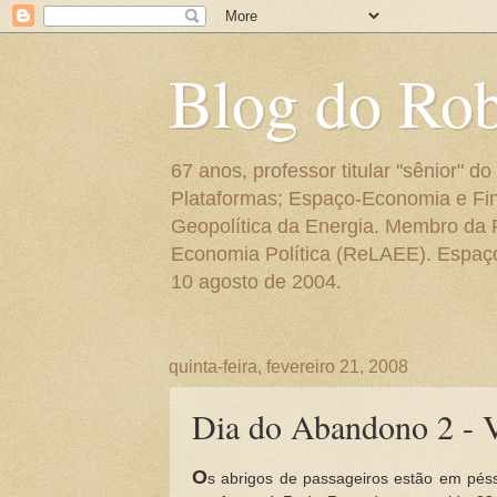
Blog do Ro
67 anos, professor titular "sênior"
Plataformas; Espaço-Economia e Fin
Geopolítica da Energia. Membro da
Economia Política (ReLAEE). Espaço 
10 agosto de 2004.
quinta-feira, fevereiro 21, 2008
Dia do Abandono 2 - 
O
s abrigos de passageiros estão em péss