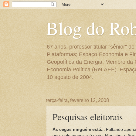
Blog do Ro
67 anos, professor titular "sênior"
Plataformas; Espaço-Economia e Fin
Geopolítica da Energia. Membro da
Economia Política (ReLAEE). Espaço 
10 agosto de 2004.
terça-feira, fevereiro 12, 2008
Pesquisas eleitorais
Às cegas ninguém está...
Faltando apenas
que, pelo menos até maio, Mocaiber e Arna