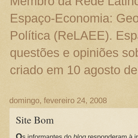
Membro da Rede Latino
Espaço-Economia: Geo
Política (ReLAEE). Esp
questões e opiniões sob
criado em 10 agosto de
domingo, fevereiro 24, 2008
Site Bom
O
s informantes do
blog
responderam à i