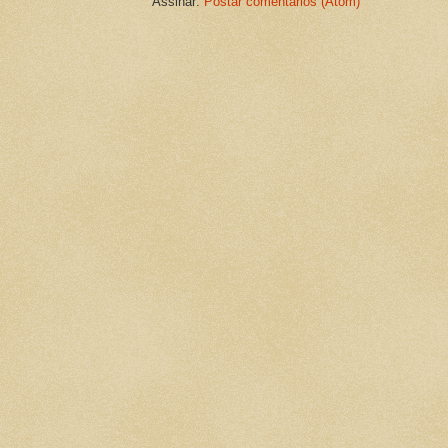
Assinar:
Postar comentários (Atom)