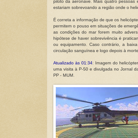
piloto da aeronave. Mais quatro pessoas 
estariam sobrevoando a região onde o heli
É correta a informação de que os helicóp
permitem o pouso em situações de emergên
as condições do mar forem muito advers
hipótese de haver sobrevivência é pratica
ou equipamento. Caso contrário, a baix
circulação sanguínea e logo depois à morte
Atualizado às 01:34
: Imagem do helicópte
uma visita à P-50 e divulgada no Jornal
PP - MUM.