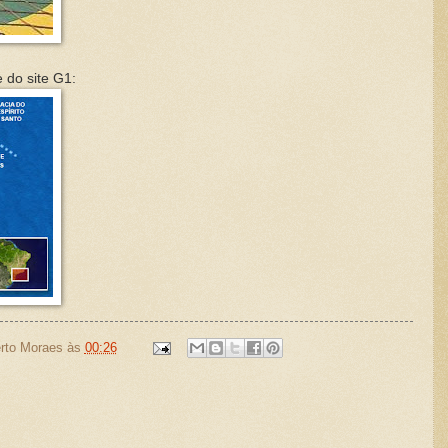
 do site G1:
rto Moraes
às
00:26