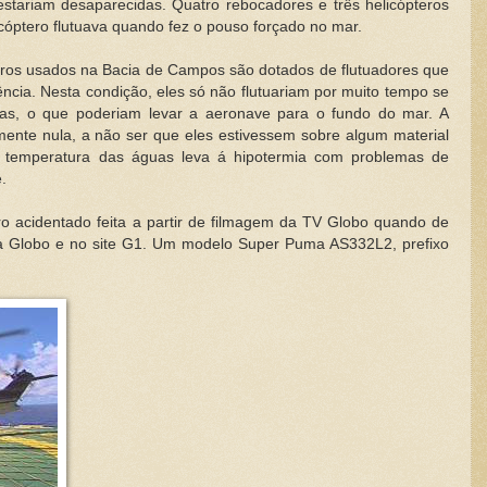
estariam desaparecidas. Quatro rebocadores e três helicópteros
cóptero flutuava quando fez o pouso forçado no mar.
teros usados na Bacia de Campos são dotados de flutuadores que
cia. Nesta condição, eles só não flutuariam por muito tempo se
as, o que poderiam levar a aeronave para o fundo do mar. A
mente nula, a não ser que eles estivessem sobre algum material
a temperatura das águas leva á hipotermia com problemas de
.
ro acidentado feita a partir de filmagem da TV Globo quando de
 da Globo e no site G1. Um modelo Super Puma AS332L2, prefixo