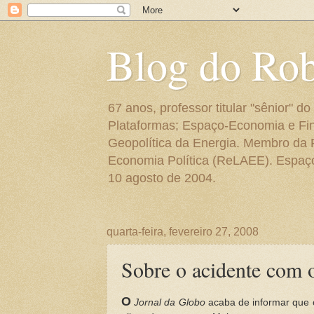
Blog do Ro
67 anos, professor titular "sênior"
Plataformas; Espaço-Economia e Fin
Geopolítica da Energia. Membro da
Economia Política (ReLAEE). Espaço 
10 agosto de 2004.
quarta-feira, fevereiro 27, 2008
Sobre o acidente com 
O
Jornal da Globo
acaba de informar que o