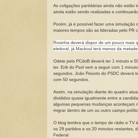
As coligações partidárias ainda não estão
ainda estão sendo realizadas e continuarão
Porém, já é possível fazer uma simulação 
maiores tempos são as lideradas pelo PR 
Rosinha deverá dispor de um pouco mais qu
eleitoral, já Mackoul terá menos da meta
Odete pelo PCdoB deverá ter 1 minuto e 5
ter. Erik do Psol vem a seguir com 1 minu
segundos. João Peixoto do PSDC deverá t
com 50 segundos.
Assim, na simulação diante do quadro atual
divididos quase igualmente entre a candid
algumas pequenas mudanças aconteçam nas
migrar dentro de um ou outro campo polític
O blog lembra que o tempo de rádio e TV é
os 29 partidos e os 20 minutos restantes,
Federal.