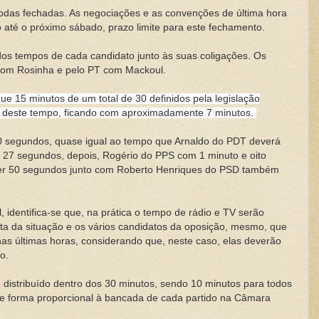
 todas fechadas. As negociações e as convenções de última hora
 até o próximo sábado, prazo limite para este fechamento.
dos tempos de cada candidato junto às suas coligações. Os
com Rosinha e pelo PT com Mackoul.
e 15 minutos de um total de 30 definidos pela legislação
de deste tempo, ficando com aproximadamente 7 minutos.
0 segundos, quase igual ao tempo que Arnaldo do PDT deverá
to 27 segundos, depois, Rogério do PPS com 1 minuto e oito
er 50 segundos junto com Roberto Henriques do PSD também
, identifica-se que, na prática o tempo de rádio e TV serão
ata da situação e os vários candidatos da oposição, mesmo, que
 últimas horas, considerando que, neste caso, elas deverão
o.
 distribuído dentro dos 30 minutos, sendo 10 minutos para todos
 de forma proporcional à bancada de cada partido na Câmara