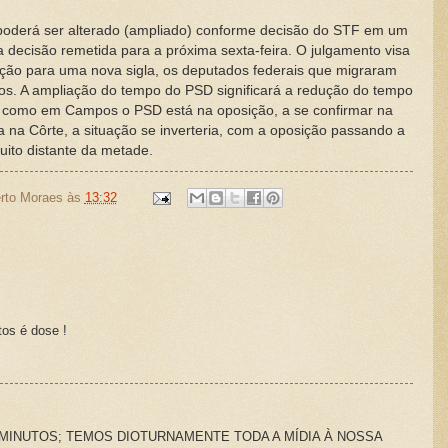
poderá ser alterado (ampliado) conforme decisão do STF em um
a decisão remetida para a próxima sexta-feira. O julgamento visa
ração para uma nova sigla, os deputados federais que migraram
tros. A ampliação do tempo do PSD significará a redução do tempo
, como em Campos o PSD está na oposição, a se confirmar na
a na Côrte, a situação se inverteria, com a oposição passando a
uito distante da metade.
rto Moraes
às
13:32
tos é dose !
MINUTOS; TEMOS DIOTURNAMENTE TODA A MÍDIA À NOSSA