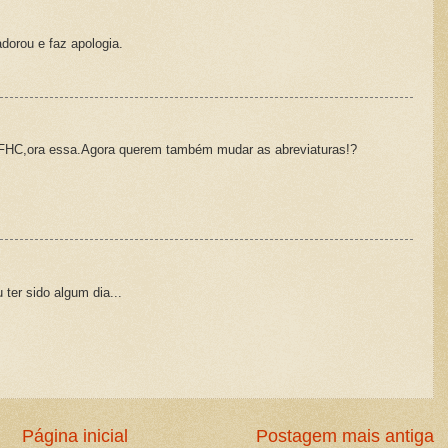
orou e faz apologia.
o FHC,ora essa.Agora querem também mudar as abreviaturas!?
 ter sido algum dia...
Página inicial
Postagem mais antiga