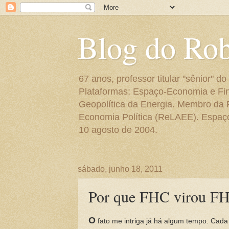
Blog do Ro
67 anos, professor titular "sênior"
Plataformas; Espaço-Economia e Fin
Geopolítica da Energia. Membro da
Economia Política (ReLAEE). Espaço 
10 agosto de 2004.
sábado, junho 18, 2011
Por que FHC virou F
O
fato me intriga já há algum tempo. Cada 