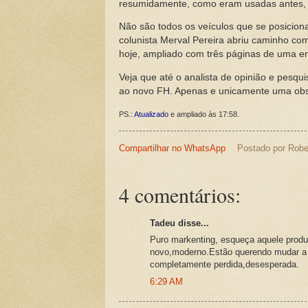
resumidamente, como eram usadas antes, n
Não são todos os veículos que se posici
colunista Merval Pereira abriu caminho com 
hoje, ampliado com três páginas de uma en
Veja que até o analista de opinião e pesqu
ao novo FH. Apenas e unicamente uma ob
PS.:
Atualizado
e ampliado às 17:58.
Compartilhar no WhatsApp
Postado por
Robe
4 comentários:
Tadeu disse...
Puro markenting, esqueça aquele produt
novo,moderno.Estão querendo mudar a
completamente perdida,desesperada.
6:29 AM