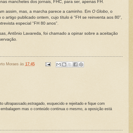
as manchetes dos jornais, FHC, para ser, apenas FH.
onam assim, mas, a marcha parece a caminho. Em
O Globo
, o
o artigo publicado ontem, cujo título é “FH se reinventa aos 80”,
trevista especial “FH 80 anos”.
isas, Antônio Lavareda, foi chamado a opinar sobre a aceitação
servação.
rto Moraes
às
17:45
o ultrapassado,estragado, esquecido e rejeitado e fique com
 embalagem mas o conteúdo continua o mesmo, a oposição está