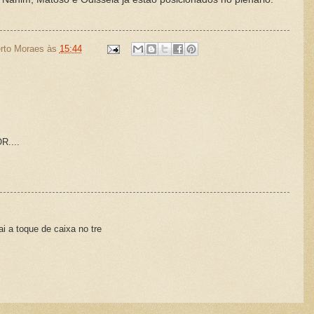
rto Moraes
às
15:44
....
i a toque de caixa no tre