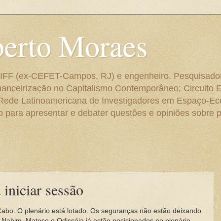
berto Moraes
 do IFF (ex-CEFET-Campos, RJ) e engenheiro. Pesquisado
anceirização no Capitalismo Contemporâneo; Circuito 
 Rede Latinoamericana de Investigadores em Espaço-E
para apresentar e debater questões e opiniões sobre p
iniciar sessão
 Cabo. O plenário está lotado. Os seguranças não estão deixando
Nahim, Matoso e Odisséia já estão posicionados no plenário.