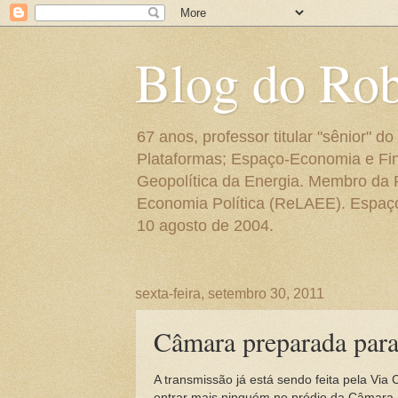
Blog do Ro
67 anos, professor titular "sênior"
Plataformas; Espaço-Economia e Fin
Geopolítica da Energia. Membro da
Economia Política (ReLAEE). Espaço 
10 agosto de 2004.
sexta-feira, setembro 30, 2011
Câmara preparada para 
A transmissão já está sendo feita pela Via
entrar mais ninguém no prédio da Câmara. 