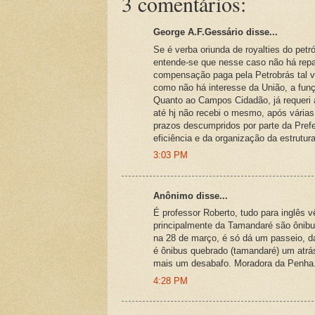
3 comentários:
George A.F.Gessário disse...
Se é verba oriunda de royalties do pet
entende-se que nesse caso não há repa
compensação paga pela Petrobrás tal v
como não há interesse da União, a funç
Quanto ao Campos Cidadão, já requeri 
até hj não recebi o mesmo, após vária
prazos descumpridos por parte da Prefei
eficiência e da organização da estrutur
3:03 PM
Anônimo disse...
É professor Roberto, tudo para inglês
principalmente da Tamandaré são ônibus
na 28 de março, é só dá um passeio, d
é ônibus quebrado (tamandaré) um atrás
mais um desabafo. Moradora da Penha
4:28 PM