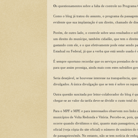
O
s questionamentos sobre a falta de controle no Progra
Como o blog já tratou do assunto, o programa da passagem 
evidente que sua implantação é um direito, chamado de disc
Porém, de outro lado, o controle sobre seus resultados e s
um direito do munícipe, também cidadão, que tem o direito 
gastando com ele, e o que efetivamente pode estar sendo 
Estadual ou Federal, já que a verba que está sendo usada é o
É sempre oportuno recordar que os serviços prestados de tr
para que assim prossiga, ainda mais com estes subsídios 
Seria desejável, se houvesse interesse na transparência, qu
divulgados. A única divulgação que se tem é sobre os repass
Outra questão suscitada por leitor-colaborador do blog é q
chegar-se ao valor da tarifa deve-se dividir o custo total d
Para o MPF e MPE e para interessados observem nos links a
municípios de Volta Redonda e Vitória. Percebe-se, pois, q
ocorre quando dividimos o táxi, quanto mais passageiros, 
oficial (veja cópia do site oficial) o número de usuários 
de passageiros/mês. No entanto, não se tem notícia de redu