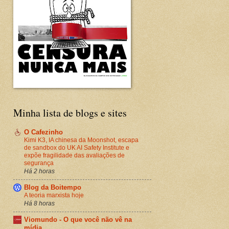
Minha lista de blogs e sites
O Cafezinho
Kimi K3, IA chinesa da Moonshot, escapa
de sandbox do UK AI Safety Institute e
expõe fragilidade das avaliações de
segurança
Há 2 horas
Blog da Boitempo
A teoria marxista hoje
Há 8 horas
Viomundo - O que você não vê na
mídia