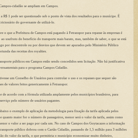
ma Campos-cidadão se ampliam em Campos.
a R$ 1 pode ser questionado sob o ponto de vista dos resultados para o munícipe. É
ricionário do governante de utilizá-lo.
obre o que a Prefeitura de Campos está pagando à Fetranspor para repasse às empresas é
ao usufruto do benefício do transporte mais barato, mas, também de saber, o que se está
pago por descontrole ou por desvios que devem ser apurados pelo
Ministério Público
riunda das receitas dos royalties.
ansporte públicos em Campos estão sendo concedidos sem licitação. Não há justificativa
governamentais para o programa Campos Cidadão.
e tivesse um Conselho de Usuários para controlar o uso e os repasses que sequer são
es de valores feitos genericamente à Fetranspor.
ue de acordo com a fórmula utilizada amplamente pelos municípios brasileiros, para
o serviço pelo número de usuários pagantes.
baixo o exemplo de aplicação da metodologia para fixação da tarifa aplicada pelos
ue quanto maior for o número de passageiros, menor será o valor da tarifa, assim como
menor o valor a ser pago por cada um.
No caso de Campos dos Goytacazes a informação
do transporte público dobrou com o Cartão Cidadão, passando de 1,5 milhão para 3 milhões
ção do valor da tarifa, o que permitiria o município economizar muito dinheiro,