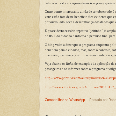
reduzindo o valor dos repasses feitos às empresas, que to
Outro ponto interessante ainda de ser observado é 
vans estão fora deste benefício fica evidente que e
por outro lado, leva à
desconfiança
dos dados que 
É quase desnecessário repetir o “jeitinho” já amp
de R$ 1 do cidadão e informa
o percurso final par
O blog volta a dizer que o programa enquanto polí
benefício para o cidadão,
mas, sobre o controle, s
discussão, é apurar, e, confirmadas as evidências,
p
Veja abaixo os
links
, de
exemplos da aplicação da
passageiros e os informes sobre o programa
divulg
http://www.portalvr.com/autarquias/suser/suser.p
http://www.vitoria.es.gov.br/arquivos/20110117_
Compartilhar no WhatsApp
Postado por
Robe