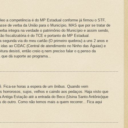
róleo a competência é do MP Estadual conforme já firmou o STF,
sse de verba da União para o Município, MAS que por se tratar de
erba integra na verdade o patrimônio do Município e assim sendo,
ão fiscalizatória é do TCE e portanto do MP Estadual.
a segunda via do meu cartão (O primeiro quebrou) a uns 2 anos e
s idas ao CIDAC (Central de atendimento no Ninho das Águias) e
tura desisti, então creio q nem preciso falar o q penso da
a que dá suporte ao programa...
 vê. Fica-se horas a espera de um ônibus. Quando vem
 horrorosos, sujos, velhos e caindo aos pedaços. Haja visto que
a Antiga Estação até a entrada do Beco (Usina Santo Antônio)que
 do outro. Como não temos mais a quem recorrer... Fica aqui
.