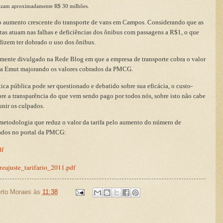
talizam aproximadamente R$ 30 milhões.
o
aumento crescente do
transporte de vans em Campos.
Considerando que as
stas
atuam nas falhas e
deficiências dos ônibus com passagens a R$1, o que
dizem ter dobrado o uso dos ônibus.
lamente divulgado na
Rede Blog em que a empresa de transporte cobra o valor
a a Emut majorando os valores
cobrados da PMCG.
tica pública pode ser
questionado e debatido sobre sua eficácia, o custo-
obre a transparência do que vem sendo pago por todos nós,
sobre isto não cabe
unir os culpados.
 metodologia que reduz o
valor da tarifa pelo
aumento do número de
ados no
portal da PMCG:
df
reajuste_tarifario_2011.pdf
rto Moraes
às
11:38