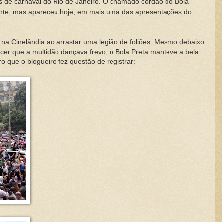
os de carnaval do Rio de Janeiro. O chamado cordão do Bola
mente, mas apareceu hoje, em mais uma das apresentações do
.
 na Cinelândia ao arrastar uma legião de foliões. Mesmo debaixo
cer que a multidão dançava frevo, o Bola Preta manteve a bela
ro que o blogueiro fez questão de registrar: