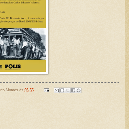
rto Moraes
às
06:55