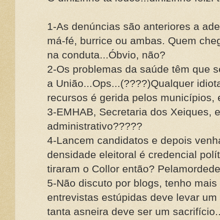
1-As denúncias são anteriores a ades
má-fé, burrice ou ambas. Quem cheg
na conduta...Óbvio, não?
2-Os problemas da saúde têm que se
a União...Ops...(????)Qualquer idio
recursos é gerida pelos municípios, e
3-EMHAB, Secretaria dos Xeiques, e
administrativo?????
4-Lancem candidatos e depois venha
densidade eleitoral é credencial pol
tiraram o Collor então? Pelamordede
5-Não discuto por blogs, tenho mais
entrevistas estúpidas deve levar um 
tanta asneira deve ser um sacrifício.