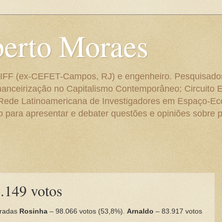
berto Moraes
 do IFF (ex-CEFET-Campos, RJ) e engenheiro. Pesquisado
anceirização no Capitalismo Contemporâneo; Circuito 
 Rede Latinoamericana de Investigadores em Espaço-E
para apresentar e debater questões e opiniões sobre p
4.149 votos
uradas
Rosinha
– 98.066 votos (53,8%).
Arnaldo
– 83.917 votos