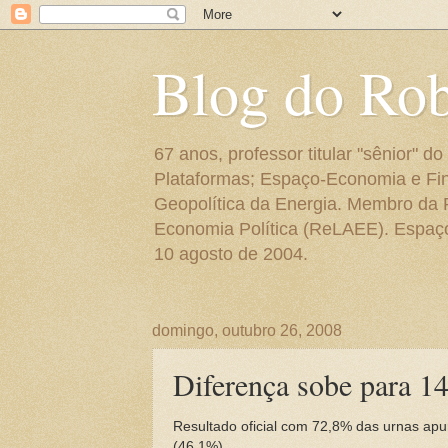
Blog do Ro
67 anos, professor titular "sênior"
Plataformas; Espaço-Economia e Fin
Geopolítica da Energia. Membro da
Economia Política (ReLAEE). Espaço 
10 agosto de 2004.
domingo, outubro 26, 2008
Diferença sobe para 1
Resultado oficial com 72,8% das urnas ap
(46,1%).