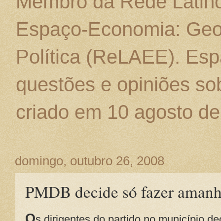
Membro da Rede Latino
Espaço-Economia: Geo
Política (ReLAEE). Esp
questões e opiniões sob
criado em 10 agosto de
domingo, outubro 26, 2008
PMDB decide só fazer amanhã 
O
s dirigentes do partido no município d