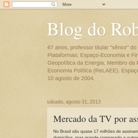
Blog do Ro
67 anos, professor titular "sênior"
Plataformas; Espaço-Economia e Fin
Geopolítica da Energia. Membro da
Economia Política (ReLAEE). Espaço 
10 agosto de 2004.
sábado, agosto 31, 2013
Mercado da TV por ass
No Brasil são quase 17 milhões de assinan
domicílios, mas grande comparado a outro