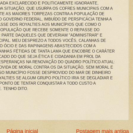
NADA EXCLARECIDO E POLITICAMENTE IGNORANTE,
A SITUAÇÃO, QUE USURPA OS COFRES MUNICIPAIS COM A
ETE AS MAIORES TORPEZAS CONTRA A POPULAÇÃO DE
 GOVERNO FEDERAL, IMBUÍDO DE PERSPICÁCIA TENHA A
SSE DOS ROYALTIES AOS MUNICÍPIOS QUE COMO O
POPULAÇÃO QUE RECEBE SOMENTE O REPASSE DO
R PARTE DAQUELES QUE DEVERIAM "ADMINISTRAR" E
CIPAL. MEU DESPREZO A TODOS VOCÊS, CALANHAS DE
O ÓCIO E DAS RAPINAGENS ABASTECIDOS COM A
ANHAS FÉTIDAS DE TANTA LAMA QUE ENCOBRE O CARÁTER
CADO DO QUE SEJA ÉTICA E CIDADANIA EM PROL DA
ESPERANÇAS NA RENOVAÇÃO DO QUADRO POLÍTICO ATUAL:
OVIDA DE MORAL CONTRA OS DA SITUAÇÃO, SEM MORAL E
SO MUNICÍPIO FOSSE DESPROVIDO DO MAR DE DINHEIRO
ALTIES SE ALGUM GRUPO POLÍTICO IRIA SE DEGLADIAR E
 PONTO DE TENTAR CONQUISTAR A TODO CUSTO A
. TENHO DITO.
Página inicial
Postagem mais antiga