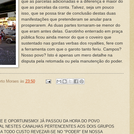
que as parcelas adicionadas e a diferença é maior do
que as parcelas da conta. Talvez, seja um pouco
isso, que se possa tirar de conclusão destas duas
manifestações que pretenderam se anular para
prosperarem. As duas partes tornaram-se menor do
que eram antes delas. Garotinho enterrado em praça
pública ficou ainda menor do que o coveiro que
sustentado nas gordas verbas dos royalties, fere com
a ferramenta com que o garoto tanto feriu. Campos?
Nosso povo? Isto é apenas um mero detalhe na
disputa pela retomada ou pela manutenção do poder.
rto Moraes
às
23:50
CE E OPORTUNISMO! JÁ PASSOU DA HORA DO POVO
RAL NESTES CANALHAS PERTENCENTES AOS DOIS GRUPOS
 TODO CUSTO REVEZAR-SE NO "PODER" EM NOSSA