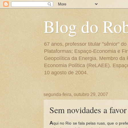
Blog do Ro
67 anos, professor titular "sênior"
Plataformas; Espaço-Economia e Fin
Geopolítica da Energia. Membro da
Economia Política (ReLAEE). Espaço 
10 agosto de 2004.
segunda-feira, outubro 29, 2007
Sem novidades a favor
A
qui no Rio se fala pelas ruas, que o pre