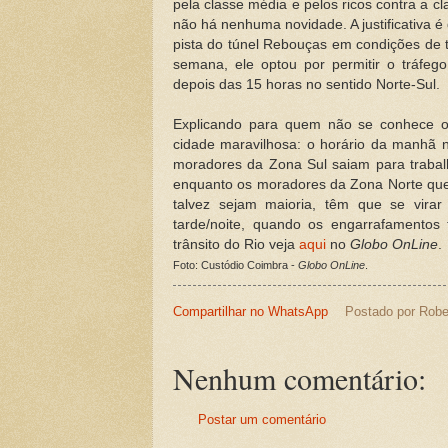
pela classe média e pelos ricos contra a cl
não há nenhuma novidade. A justificativa 
pista do túnel Rebouças em condições de tr
semana, ele optou por permitir o tráfeg
depois das 15 horas no sentido Norte-Sul.
Explicando para quem não se conhece o
cidade maravilhosa: o horário da manhã n
moradores da Zona Sul saiam para trabal
enquanto os moradores da Zona Norte que
talvez sejam maioria, têm que se virar
tarde/noite, quando os engarrafamentos
trânsito do Rio veja
aqui
no
Globo OnLine
.
Foto: Custódio Coimbra -
Globo OnLine
.
Compartilhar no WhatsApp
Postado por
Robe
Nenhum comentário:
Postar um comentário