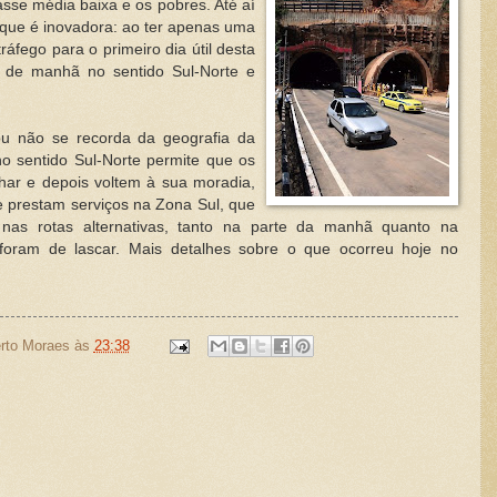
asse média baixa e os pobres. Até aí
é que é inovadora: ao ter apenas uma
áfego para o primeiro dia útil desta
o de manhã no sentido Sul-Norte e
u não se recorda da geografia da
o sentido Sul-Norte permite que os
har e depois voltem à sua moradia,
 prestam serviços na Zona Sul, que
 nas rotas alternativas, tanto na parte da manhã quanto na
 foram de lascar. Mais detalhes sobre o que ocorreu hoje no
rto Moraes
às
23:38