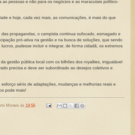
 as pessoas e não para os negócios e as maracutais político-
idade e hoje, cada vez mais, as comunicações, é mais do que
e das propagandas, o campista continua sufocado, esmagado e
icipação pró-ativa na gestão e na busca de soluções, que sendo
 lucros, pudesse incluir e integrar, de forma cidadã, os extremos
a gestão pública local com os bilhões dos royalties, inigualável
rivado precisa e deve ser subordinado ao desejos coletivos e
esforço sério de adaptações, mudanças e melhorias reais e
os pode mais!
rto Moraes
às
19:56