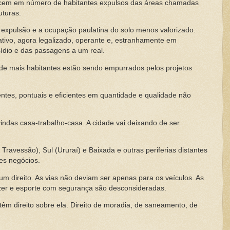
escem em número de habitantes expulsos das áreas chamadas
uturas.
 expulsão e a ocupação paulatina do solo menos valorizado.
nativo, agora legalizado, operante e, estranhamente em
dio e das passagens a um real.
de mais habitantes estão sendo empurrados pelos projetos
centes, pontuais e eficientes em quantidade e qualidade não
indas casa-trabalho-casa. A cidade vai deixando de ser
Travessão), Sul (Ururaí) e Baixada e outras periferias distantes
es negócios.
um direito. As vias não deviam ser apenas para os veículos. As
lazer e esporte com segurança são desconsideradas.
têm direito sobre ela. Direito de moradia, de saneamento, de