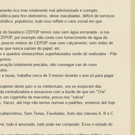
mente rico mas totalmente mal administrado e corrupto.
blica para fins eleitoreiros, obras inacabadas, déficit de serviços
tráfico, populismo, tudo isso reflete o caos social em que
s do faraônico CEPOP temos ruas sem água encanada - a rua
 CEPOP, por exemplo não conta com fornecimento de água da
a poucos metros do CEPOP ruas sem calçamento, sem redes de
as que nunca saíram do papel, etc.
e quantos showszinhos superfaturados serão alí realizados - Pão
gustus.
ucação totalmente precária, não consegue sair do sono
ulos.
e taxas, trabalha cerca de 3 meses durante o ano só para pagar
 superior deste país e os intelectuais, ora se esquivam das
rda centralizadora e assassina com a ilusão de que um "Che"
ais um cigarrinho de maconha, possa nos "salvar".
s, fracos, até hoje não temos normas e padrões, estamos até hoje
caiberzinhos, Sem Terras, Favelados, fruto das classes A, B e C
vel, tudo é arrumado, tudo pode ser comprado. Esse o estado do