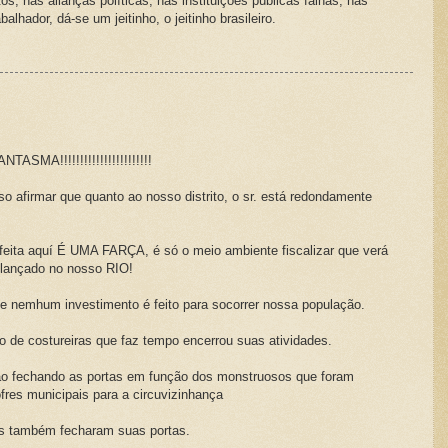
os, nas alianças políticas, nas instituições públicas falhas, nas
alhador, dá-se um jeitinho, o jeitinho brasileiro.
A!!!!!!!!!!!!!!!!!!!!!!!
so afirmar que quanto ao nosso distrito, o sr. está redondamente
ita aquí É UMA FARÇA, é só o meio ambiente fiscalizar que verá
lançado no nosso RIO!
e nemhum investimento é feito para socorrer nossa população.
de costureiras que faz tempo encerrou suas atividades.
ão fechando as portas em função dos monstruosos que foram
fres municipais para a circuvizinhança
s também fecharam suas portas.