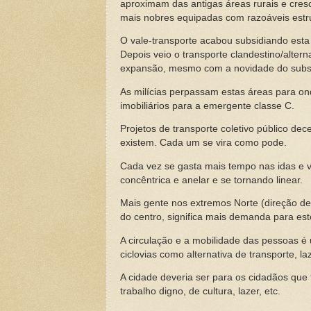
aproximam das antigas áreas rurais e cr
mais nobres equipadas com razoáveis estr
O vale-transporte acabou subsidiando esta
Depois veio o transporte clandestino/alter
expansão, mesmo com a novidade do subsí
As milícias perpassam estas áreas para on
imobiliários para a emergente classe C.
Projetos de transporte coletivo público de
existem. Cada um se vira como pode.
Cada vez se gasta mais tempo nas idas e v
concêntrica e anelar e se tornando linear.
Mais gente nos extremos Norte (direção de 
do centro, significa mais demanda para est
A circulação e a mobilidade das pessoas é 
ciclovias como alternativa de transporte, 
A cidade deveria ser para os cidadãos que 
trabalho digno, de cultura, lazer, etc.