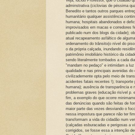
Veja, lúcido Professor, que o cidadão q
adminstrativa (ciclovias de péssima qua
Benedito e tantos outros parques entr
humanitário qualquer assistência conti
humana; hospitais abandonados e defi
improvisados em macas e corredores fét
publicado num dos blogs da cidade); o
atual recapeamento asfáltico de alguma
ordenamento do trânsito(o nível do pis
o da própria calçada, inundando residê
patrimônio imobiliário histórico da cida
sendo literalmente tombados a cada dia
"mandam no pedaço" e intimidam a luz d
qualidade e nas principais avenidas do
civilizademente opta pelo meio de tran
acidentes fatais recentes !); transport
humana); ausência de transparência e m
problemas graves (educação risível p. e
fim, a exemplo do que ocorre minimamen
das denúncias quando são feitas de form
maior parte das vezes desviando o foco
nessa impostura que parece não ter fim
transformam a vida do cidadão num verda
(calçadas esburacadas e perigosas a vi
corrigidos, se fosse essa a intenção d