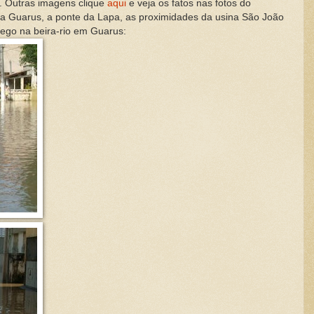
. Outras imagens clique
aqui
e veja os fatos nas fotos do
 Guarus, a ponte da Lapa, as proximidades da usina São João
mego na beira-rio em Guarus: