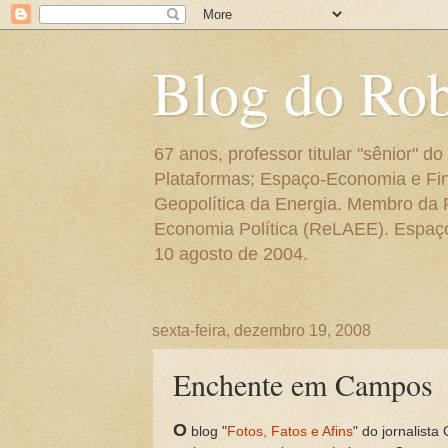
Blog do Ro
67 anos, professor titular "sênior"
Plataformas; Espaço-Economia e Fin
Geopolítica da Energia. Membro da
Economia Política (ReLAEE). Espaço 
10 agosto de 2004.
sexta-feira, dezembro 19, 2008
Enchente em Campos
O
blog "
Fotos, Fatos e Afins
" do jornalis