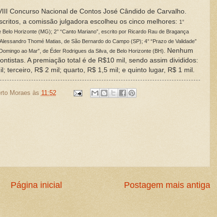
III Concurso Nacional de Contos José Cândido de Carvalho.
critos, a comissão julgadora escolheu os cinco melhores:
1°
de Belo Horizonte (MG); 2° “Canto Mariano”, escrito por Ricardo Rau de Bragança
por Alessandro Thomé Matias, de São Bernardo do Campo (SP); 4° “Prazo de Validade”
Nenhum
 Domingo ao Mar”, de Éder Rodrigues da Silva, de Belo Horizonte (BH).
ontistas. A premiação total é de R$10 mil, sendo assim divididos:
; terceiro, R$ 2 mil; quarto, R$ 1,5 mil; e quinto lugar, R$ 1 mil.
rto Moraes
às
11:52
Página inicial
Postagem mais antiga