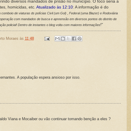
indo diversos mandados de prisão no município. O foco seria a
tes, homicidas, etc.
Atualizado às 12:10
: A informação é do
mboio de viaturas ds polícias Civil (um Gol) , Federal (uma Blazer) e Rodoviária
 operação com mandados de busca e apreensão em diversos pontos do distrito de
!"
 policial! Dentro de instantes o blog volta com maiores informações
rto Moraes
às
11:48
ernantes. A população espera ansioso por isso.
aldo Viana e Mocaiber ou vão continuar tomando benção a eles ?