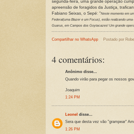
segunda-feira, uma grande operação cumpr
apreensão de foragidos da Justiça, trafican
Fabiano Seixas, o Sepé: "
Neste momento em um co
Federal(uma Blazer e um Focus), estão realizando uma
Guarus, em Campos dos Goytacazes! Um grande operação
Compartilhar no WhatsApp
Postado por
Robe
4 comentários:
Anônimo disse...
Quando virão para pegar os nossos gov
Joaquim
1:24 PM
Leonel
disse...
Sera que desta vez vão "grampear" Arn
1:26 PM