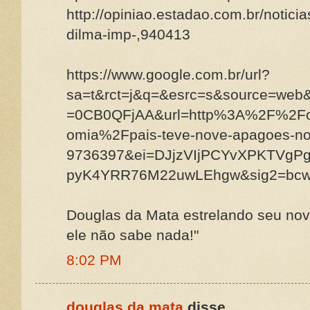
http://opiniao.estadao.com.br/notici
dilma-imp-,940413
https://www.google.com.br/url?
sa=t&rct=j&q=&esrc=s&source=web
=0CB0QFjAA&url=http%3A%2F%2Fo
omia%2Fpais-teve-nove-apagoes-no
9736397&ei=DJjzVIjPCYvXPKTVgP
pyK4YRR76M22uwLEhgw&sig2=bc
Douglas da Mata estrelando seu nov
ele não sabe nada!"
8:02 PM
douglas da mata
disse...