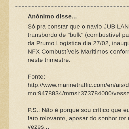
Anônimo disse...
Só pra constar que o navio JUBIL
transbordo de "bulk" (combustível pa
da Prumo Logística dia 27/02, inaug
NFX Combustíveis Marítimos confor
neste trimestre.
Fonte:
http://www.marinetraffic.com/en/ais/d
mo:9478834/mmsi:373784000/ves
P.S.: Não é porque sou crítico que 
fato relevante, apesar do senhor te
vezes...