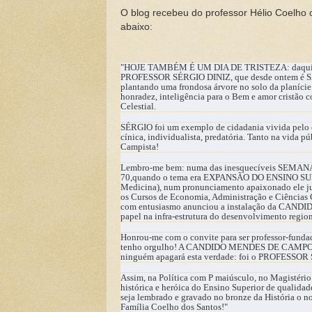
O blog recebeu do professor Hélio Coelho 
abaixo:
"HOJE TAMBÉM É UM DIA DE TRISTEZA: daqui a po
PROFESSOR SÉRGIO DINIZ, que desde ontem é SAU
plantando uma frondosa árvore no solo da planície
honradez, inteligência para o Bem e amor cristão c
Celestial.
SÉRGIO foi um exemplo de cidadania vivida pelo ex
cínica, individualista, predatória. Tanto na vida 
Campista!
Lembro-me bem: numa das inesquecíveis SEMANA
70,quando o tema era EXPANSÃO DO ENSINO SUPE
Medicina), num pronunciamento apaixonado ele juro
os Cursos de Economia, Administração e Ciênc
com entusiasmo anunciou a instalação da CANDID
papel na infra-estrutura do desenvolvimento regio
Honrou-me com o convite para ser professor-fundado
tenho orgulho! A CANDIDO MENDES DE CAMPOS man
ninguém apagará esta verdade: foi o PROFESSOR S
Assim, na Política com P maiúsculo, no Magistério
histórica e heróica do Ensino Superior de qualid
seja lembrado e gravado no bronze da História
Família Coelho dos Santos!"