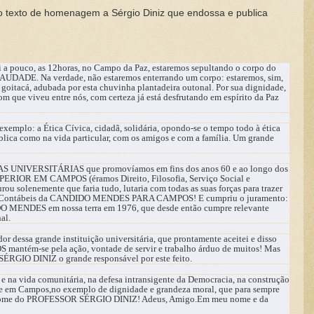
o texto de homenagem a Sérgio Diniz que endossa e publica
uco, as 12horas, no Campo da Paz, estaremos sepultando o corpo do
DADE. Na verdade, não estaremos enterrando um corpo: estaremos, sim,
 goitacá, adubada por esta chuvinha plantadeira outonal. Por sua dignidade,
om que viveu entre nós, com certeza já está desfrutando em espírito da Paz
emplo: a Ética Cívica, cidadã, solidária, opondo-se o tempo todo à ética
pública como na vida particular, com os amigos e com a família. Um grande
S UNIVERSITÁRIAS que promovíamos em fins dos anos 60 e ao longo dos
RIOR EM CAMPOS (éramos Direito, Filosofia, Serviço Social e
u solenemente que faria tudo, lutaria com todas as suas forças para trazer
ias Contábeis da CANDIDO MENDES PARA CAMPOS! E cumpriu o juramento:
O MENDES em nossa terra em 1976, que desde então cumpre relevante
nal.
r dessa grande instituição universitária, que prontamente aceitei e disso
tém-se pela ação, vontade de servir e trabalho árduo de muitos! Mas
ÉRGIO DINIZ o grande responsável por este feito.
 e na vida comunitária, na defesa intransigente da Democracia, na construção
ade em Campos,no exemplo de dignidade e grandeza moral, que para sempre
 o nome do PROFESSOR SÉRGIO DINIZ! Adeus, Amigo.Em meu nome e da