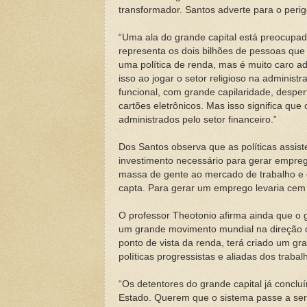
transformador. Santos adverte para o peri
“Uma ala do grande capital está preocupa
representa os dois bilhões de pessoas que
uma política de renda, mas é muito caro a
isso ao jogar o setor religioso na adminis
funcional, com grande capilaridade, desper
cartões eletrônicos. Mas isso significa que
administrados pelo setor financeiro.”
Dos Santos observa que as políticas assis
investimento necessário para gerar empreg
massa de gente ao mercado de trabalho e 
capta. Para gerar um emprego levaria ce
O professor Theotonio afirma ainda que o g
um grande movimento mundial na direção da
ponto de vista da renda, terá criado um gr
políticas progressistas e aliadas dos trabal
“Os detentores do grande capital já conc
Estado. Querem que o sistema passe a ser