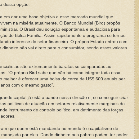
go dessa opção.
da em dar uma base objetiva a esse mercado mundial que
 vivem na miséria atualmente. O Banco Mundial (Bird) propôs
dministrar. O Brasil deu solução espontânea e audaciosa para
tração do Bolsa Família. Assim rapidamente o programa se tornou
tando interesse do setor financeiro. O próprio Estado entrou com
 o dinheiro não vai direto para o consumidor, sendo esses valores
tencialistas são extremamente baratas se comparadas ao
os: “O próprio Bird sabe que não há como integrar toda essa
o melhor é oferecer uma bolsa de cerca de US$ 600 anuais per
m anos com o mesmo gasto”.
rande capital já está atuando nessa direção e, se conseguir criar
s políticas de atuação em setores relativamente marginais do
ande instrumento de controle político, em detrimento das forças
hadores.
luíram que quem está mandando no mundo é o capitalismo de
 manejado por eles. Dando dinheiro aos pobres podem ter poder