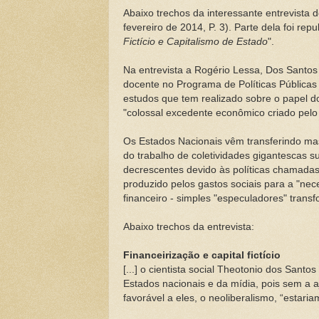
Abaixo trechos da interessante entrevista 
fevereiro de 2014, P. 3). Parte dela foi rep
Fictício e Capitalismo de Estado
".
Na entrevista a Rogério Lessa, Dos Santo
docente no Programa de Políticas Pública
estudos que tem realizado sobre o papel 
"colossal excedente econômico criado pelo a
Os Estados Nacionais vêm transferindo ma
do trabalho de coletividades gigantescas 
decrescentes devido às políticas chamadas
produzido pelos gastos sociais para a "nec
financeiro - simples "especuladores" tran
Abaixo trechos da entrevista:
Financeirização e capital fictício
[...] o cientista social Theotonio dos Santo
Estados nacionais e da mídia, pois sem a a
favorável a eles, o neoliberalismo, “estar