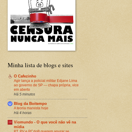
Minha lista de blogs e sites
O Cafezinho
Agir lança a policial militar Edjane Lima
ao governo de SP — chapa própria, vice
em aberto
Há 5 minutos
Blog da Boitempo
A teoria marxista hoje
Há 4 horas
Viomundo - O que você não vê na
mídia
PT, PV e PCdoB querem apurar se