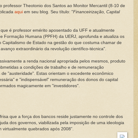
do professor Theotonio dos Santos ao Monitor Mercantil (8-10 de
ublicada
aqui
em seu blog. Seu título: "
Financeirização, Capital
s que é professor emérito aposentado da UFF e atualmente
s e Formação Humana (PPFH) da UERJ, aprofunda e atualiza os
do Capitalismo de Estado na gestão do que costuma chamar de
vanço extraordinário da revolução científico-técnica".
ssivamente a renda nacional apropriada pelos mesmos, produto
submetidas a condições de trabalho e de remuneração
 de "austeridade". Estas orientam o excedente econômico
essária" e "indispensável" remuneração dos donos do capital
sformados magicamente em "investidores".
s frisa que a força dos bancos reside justamente no controle dos
juda dos governos, viabilizada pela imposição de uma ideologia
iam virtualmente quebrados após 2008”.