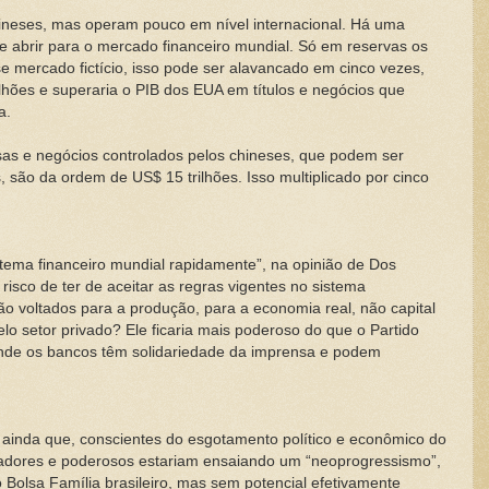
neses, mas operam pouco em nível internacional. Há uma
e abrir para o mercado financeiro mundial. Só em reservas os
e mercado fictício, isso pode ser alavancado em cinco vezes,
ilhões e superaria o PIB dos EUA em títulos e negócios que
a.
sas e negócios controlados pelos chineses, que podem ser
, são da ordem de US$ 15 trilhões. Isso multiplicado por cinco
stema financeiro mundial rapidamente”, na opinião de Dos
risco de ter de aceitar as regras vigentes no sistema
ão voltados para a produção, para a economia real, não capital
pelo setor privado? Ele ficaria mais poderoso do que o Partido
 onde os bancos têm solidariedade da imprensa e podem
ainda que, conscientes do esgotamento político e econômico do
rvadores e poderosos estariam ensaiando um “neoprogressismo”,
Bolsa Família brasileiro, mas sem potencial efetivamente