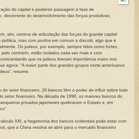
ração do capital e posterior passagem à fase de
cio, decorrente do desenvolvimento das forças produtivas,
m, sim, centros de articulação das forças do grande capital
olítica, mas com pontos em comum a discutir, algo que é
almente. Os judeus, por exemplo, sempre tidos como fortes,
pelo contrário, estão isolados cada vez mais e com
 acrescentando que os judeus tiveram importância maior nos
que agora: “A maior parte dos grandes grupos norte-americanos
udeus”, resume.
 do setor financeiro, 20 bancos têm o poder de influir sobre todo
 do setor financeiro. Na década de 1990, os maiores bancos do
banqueiros privados japoneses quebraram o Estado e, em
co”.
século XXI, a hegemonia dos bancos ocidentais pode estar com
os, que a China resolva se abrir para o mercado financeiro