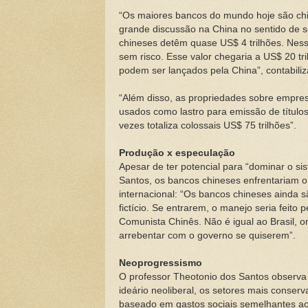
“Os maiores bancos do mundo hoje são chi
grande discussão na China no sentido de s
chineses detêm quase US$ 4 trilhões. Ness
sem risco. Esse valor chegaria a US$ 20 tr
podem ser lançados pela China”, contabiliz
“Além disso, as propriedades sobre empre
usados como lastro para emissão de títulos
vezes totaliza colossais US$ 75 trilhões”.
Produção x especulação
Apesar de ter potencial para “dominar o si
Santos, os bancos chineses enfrentariam o 
internacional: “Os bancos chineses ainda s
fictício. Se entrarem, o manejo seria feito 
Comunista Chinês. Não é igual ao Brasil,
arrebentar com o governo se quiserem”.
Neoprogressismo
O professor Theotonio dos Santos observa 
ideário neoliberal, os setores mais conse
baseado em gastos sociais semelhantes ao 