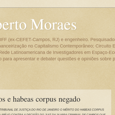
berto Moraes
 do IFF (ex-CEFET-Campos, RJ) e engenheiro. Pesquisado
anceirização no Capitalismo Contemporâneo; Circuito 
 Rede Latinoamericana de Investigadores em Espaço-E
para apresentar e debater questões e opiniões sobre p
s e habeas corpus negado
O TRIBUNAL DE JUSTIÇA DO RIO DE JANEIRO O MÉRITO DO HABEAS CORPUS
 ABÍLIO CONTRA A DECISÃO DO JUIZ DA 1ª VARA CRIMINAL DE CAMPOS QUE