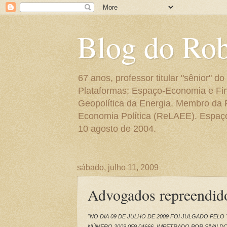
Blog do Ro
67 anos, professor titular "sênior"
Plataformas; Espaço-Economia e Fin
Geopolítica da Energia. Membro da
Economia Política (ReLAEE). Espaço 
10 agosto de 2004.
sábado, julho 11, 2009
Advogados repreendido
"NO DIA 09 DE JULHO DE 2009 FOI JULGADO PEL
NÚMERO 2009.059.04666, IMPETRADO POR SIVALDO