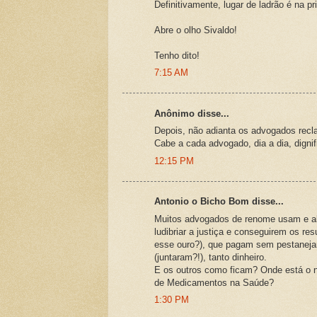
Definitivamente, lugar de ladrão é na pr
Abre o olho Sivaldo!
Tenho dito!
7:15 AM
Anônimo disse...
Depois, não adianta os advogados recl
Cabe a cada advogado, dia a dia, dignif
12:15 PM
Antonio o Bicho Bom disse...
Muitos advogados de renome usam e abu
ludibriar a justiça e conseguirem os re
esse ouro?), que pagam sem pestanejar.
(juntaram?!), tanto dinheiro.
E os outros como ficam? Onde está o no
de Medicamentos na Saúde?
1:30 PM