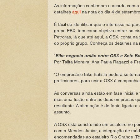
As informações confirmam o acordo com a 
detalhes
aqui
na nota do dia 4 de setembro
É fácil de identificar que o interesse na p
grupo EBX, tem como objetivo entrar no ci
Petroras, já que até aqui, a OSX, conta n
do próprio grupo. Conheça os detalhes na 
“
Eike negocia união entre OSX e Sete Br
Por Talita Moreira, Ana Paula Ragazzi e F
“O empresário Eike Batista poderá se torna
preliminares, para unir a OSX à companhia
As conversas ainda estão em fase inicial 
mas uma fusão entre as duas empresas que 
resultante. A afirmação é de fonte ligada 
assunto.
A OSX está construindo um estaleiro no port
com a Mendes Junior, a integração de mód
encomendadas ao estaleiro Rio Grande (RS