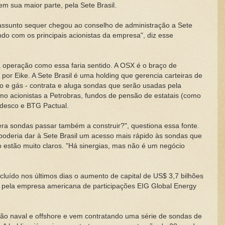
em sua maior parte, pela Sete Brasil.
 assunto sequer chegou ao conselho de administração a Sete
ando com os principais acionistas da empresa", diz esse
 operação como essa faria sentido. A OSX é o braço de
por Eike. A Sete Brasil é uma holding que gerencia carteiras de
eo e gás - contrata e aluga sondas que serão usadas pela
o acionistas a Petrobras, fundos de pensão de estatais (como
adesco e BTG Pactual.
ra sondas passar também a construir?", questiona essa fonte.
 poderia dar à Sete Brasil um acesso mais rápido às sondas que
o estão muito claros. "Há sinergias, mas não é um negócio
luído nos últimos dias o aumento de capital de US$ 3,7 bilhões
 e pela empresa americana de participações EIG Global Energy
ução naval e offshore e vem contratando uma série de sondas de