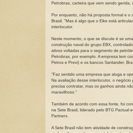
Petrobras, carteira que vem sendo gerida, 
Por enquanto, não há proposta formal e o
Brasil. "Mas é algo que o Eike está articul
interlocutor.
Neste momento, o que se discute é se uma
construção naval do grupo EBX, controlado 
ativos voltadas para o segmento de petról
Petrobras, por exemplo. A empresa tem com
Petros e Previ) e os bancos Santander, Br
"Faz sentido uma empresa que aluga e ope
Na avaliação desse interlocutor, o negócio
precisa contratar, mas os ganhos ainda nã
maravilhoso."
Também de acordo com essa fonte, foi conc
na Sete Brasil, liderado pelo BTG Pactual
Partners.
A Sete Brasil não tem atividade de constr