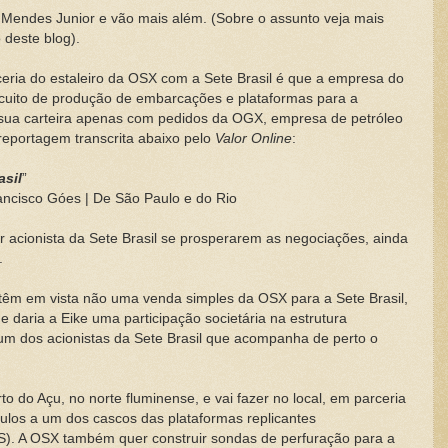
Mendes Junior e vão mais além. (Sobre o assunto veja mais
 deste blog).
arceria do estaleiro da OSX com a Sete Brasil é que a empresa do
rcuito de produção de embarcações e plataformas para a
a sua carteira apenas com pedidos da OGX, empresa de petróleo
reportagem transcrita abaixo pelo
Valor Online
:
asil
”
rancisco Góes | De São Paulo e do Rio
r acionista da Sete Brasil se prosperarem as negociações, ainda
.
e têm em vista não uma venda simples da OSX para a Sete Brasil,
daria a Eike uma participação societária na estrutura
a um dos acionistas da Sete Brasil que acompanha de perto o
o do Açu, no norte fluminense, e vai fazer no local, em parceria
ulos a um dos cascos das plataformas replicantes
). A OSX também quer construir sondas de perfuração para a