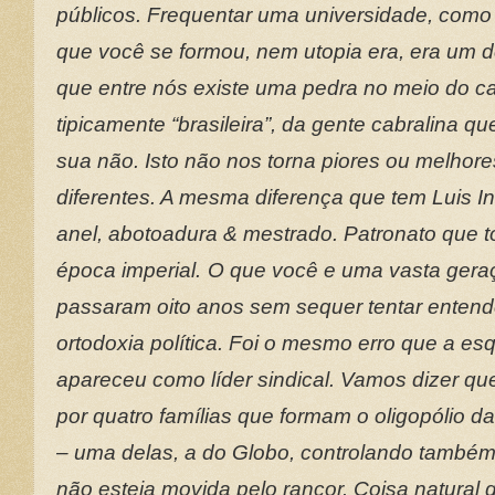
públicos. Frequentar uma universidade, com
que você se formou, nem utopia era, era um de
que entre nós existe uma pedra no meio do c
tipicamente “brasileira”, da gente cabralina 
sua não. Isto não nos torna piores ou melhor
diferentes. A mesma diferença que tem Luis In
anel, abotoadura & mestrado. Patronato que t
época imperial.
O que você e uma vasta geraçã
passaram oito anos sem sequer tentar entend
ortodoxia política. Foi o mesmo erro que a e
apareceu como líder sindical. Vamos dizer que
por quatro famílias que formam o oligopólio d
– uma delas, a do Globo, controlando também
não esteja movida pelo rancor. Coisa natural