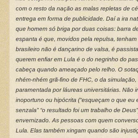
com o resto da nação as malas repletas de cé
entrega em forma de publicidade. Daí a ira nat
que homem só briga por duas coisas: barra de
espanta é que, movidos pela repulsa, tenham
brasileiro não é dançarino de valsa, é passi
querem enfiar em Lula é o do negrinho do past
cabeça quando ameaçado pelo relho. O sota
nhém-nhém grã-fino de FHC, o da simulação, 
paramentada por láureas universitárias. Não i
inoportuno ou hipócrita (“esqueçam o que eu e
senzala” “o resultado foi um trabalho de Deus”)
envernizado.
As pessoas com quem converso
Lula. Elas também xingam quando são injusti