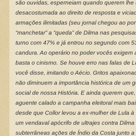
são ouvidas, esperneiam quando querem lhe 
desacostumada ao direito de resposta e vici
armações ilimitadas (seu jornal chegou ao pon
“manchetar” a “queda” de Dilma nas pesquisas
turno com 47% e já entrou no segundo com 53 
candura. Ao operário no poder vocês exigem a 
basta o cinismo.
Se houve erro nas falas de L
você disse, imitando o Aécio. Gritos apaixon
não diminuem a importância histórica de um g
social de nossa História. E ainda querem que,
aguente calado a campanha eleitoral mais ba
desde que Collor levou a ex-mulher de Lula à
um vendaval apócrifo de ultrajes contra Dilma 
subterrâneas ações de Índio da Costa junto a