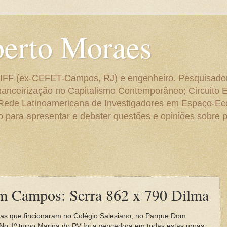
berto Moraes
 do IFF (ex-CEFET-Campos, RJ) e engenheiro. Pesquisado
anceirização no Capitalismo Contemporâneo; Circuito 
 Rede Latinoamericana de Investigadores em Espaço-E
para apresentar e debater questões e opiniões sobre p
em Campos: Serra 862 x 790 Dilma
urnas que fincionaram no Colégio Salesiano, no Parque Dom
No 1º turno Marina do PV foi a vencedora em todas estas urnas.