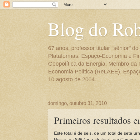
Blog do Ro
67 anos, professor titular "sênior"
Plataformas; Espaço-Economia e Fin
Geopolítica da Energia. Membro da
Economia Política (ReLAEE). Espaço 
10 agosto de 2004.
domingo, outubro 31, 2010
Primeiros resultados 
Este total é de seis, de um total de sete 
Bosco, na 98ª Zona Eleitoral, em Campos. 