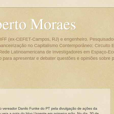
berto Moraes
 do IFF (ex-CEFET-Campos, RJ) e engenheiro. Pesquisado
anceirização no Capitalismo Contemporâneo; Circuito 
 Rede Latinoamericana de Investigadores em Espaço-E
para apresentar e debater questões e opiniões sobre p
o vereador Danilo Funke do PT pela divulgação de ações da
 veja a nota do blog Urgente em primeira mão. No dia, 30 de