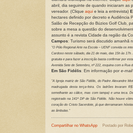
abril, dia seguinte de quando iniciaram as 
vereador. (Clique
aqui
e leia a entrevista)
E
hectares definido por decreto e Audiência 
Salão de Recepção do Búzios Golf Club, par
sobre a mesa a questão do desenvolviment
assunto é a revista Cidade da região da Co
Campos
: Turismo será discutido amanhã 
"O Pólo Regional Arte na Escola – UENF convida os inte
Cardoso neste sábado, dia 21 de maio, das 15h às 17h. 
gratuita e para fazer a inscrição basta confirmar por e
Avenida Sete de Setembro, nº 222, esquina com a Rua 
Em São Fidélis
: Em informação por
e-mail
"A Igreja matriz de São Fidélis, do Padre Alexandre M
madrugada desta terça-feira. Os ladrões levaram R
semelhante ao cálice, mas com tampa) e uma teca. De 
registrado na 141ª DP de São Fidélis. Não houve vít
coração do Cristo Sacerdote, já que derramaram hósti
as âmbulas."
Compartilhar no WhatsApp
Postado por
Robe