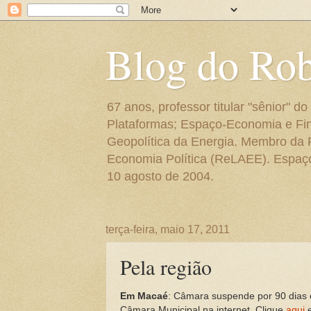
Blog do Ro
67 anos, professor titular "sênior"
Plataformas; Espaço-Economia e Fin
Geopolítica da Energia. Membro da
Economia Política (ReLAEE). Espaço 
10 agosto de 2004.
terça-feira, maio 17, 2011
Pela região
Em Macaé
: Câmara suspende por 90 dias 
Câmara Municipal na internet. Clique
aqui
e